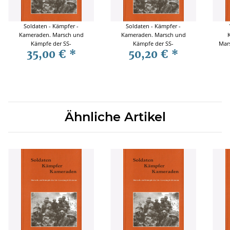
Soldaten - Kämpfer -
Soldaten - Kämpfer -
Kameraden. Marsch und
Kameraden. Marsch und
Kämpfe der SS-
Kämpfe der SS-
Mar
35,00 €
*
50,20 €
*
Totenkopfdivision Band 1 -
Totenkopfdivision Band 2b
Tote
Vopersal
- Vopersal
Ähnliche Artikel