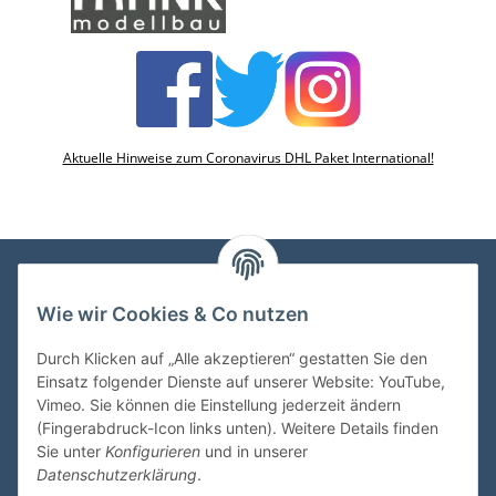
Aktuelle Hinweise zum Coronavirus DHL Paket International!
Wie wir Cookies & Co nutzen
VDMedien24.de
Heinz Nickel
Durch Klicken auf „Alle akzeptieren“ gestatten Sie den
Kasernenstraße 6-10
Einsatz folgender Dienste auf unserer Website: YouTube,
66482 Zweibrücken
Vimeo. Sie können die Einstellung jederzeit ändern
(Fingerabdruck-Icon links unten). Weitere Details finden
Tel. 06332 72710
Sie unter
Konfigurieren
und in unserer
eMail: heinz.nickel@vdmedien.de
Datenschutzerklärung
.