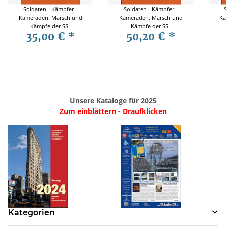
Soldaten - Kämpfer -
Soldaten - Kämpfer -
Kameraden. Marsch und
Kameraden. Marsch und
Ka
Kämpfe der SS-
Kämpfe der SS-
35,00 €
*
50,20 €
*
Totenkopfdivision Band 1 -
Totenkopfdivision Band 2b
Tote
Vopersal
- Vopersal
Unsere Kataloge für 2025
Zum einblättern - Draufklicken
Kategorien