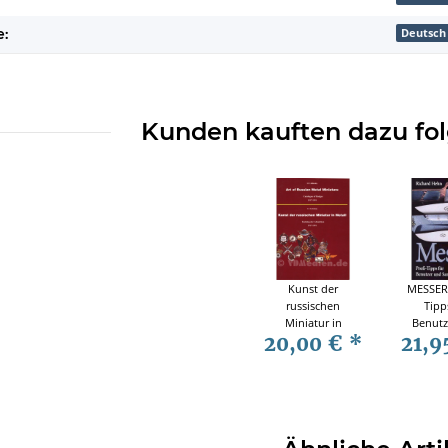
:
Deutsch
Kunden kauften dazu fol
Kunst der
MESSER 
russischen
Tipp
Miniatur in
Benutz
20,00 €
*
21,9
Metall - Katalog
Sam
der Abzeichen
1917-1991