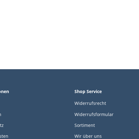
onen
Shop Service
Widerrufsrecht
m
Widerrufsformular
tz
Sortiment
sten
Wir über uns