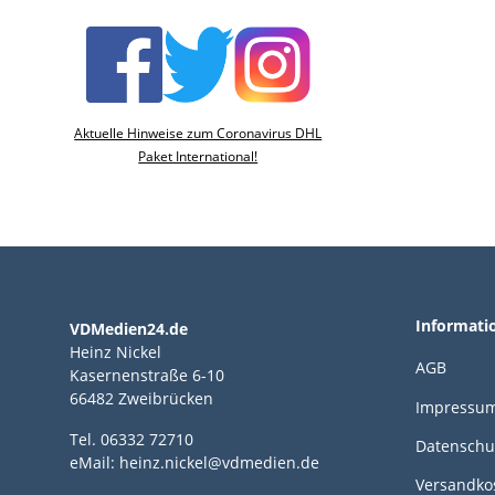
Aktuelle Hinweise zum Coronavirus DHL
Paket International!
Informati
VDMedien24.de
Heinz Nickel
AGB
Kasernenstraße 6-10
66482 Zweibrücken
Impressu
Tel. 06332 72710
Datenschu
eMail: heinz.nickel@vdmedien.de
Versandko