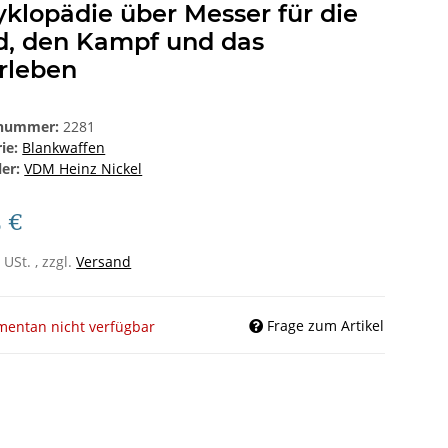
klopädie über Messer für die
d, den Kampf und das
rleben
lnummer:
2281
rie:
Blankwaffen
ler:
VDM Heinz Nickel
5 €
 USt. , zzgl.
Versand
Frage zum Artikel
entan nicht verfügbar