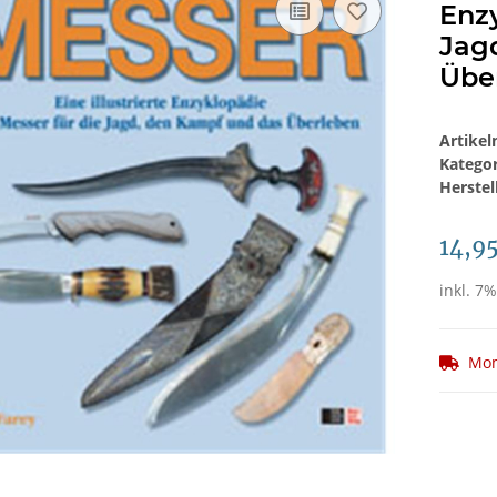
Enzy
Jag
Übe
Artike
Katego
Herstel
14,9
inkl. 7%
Mom