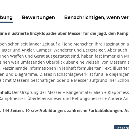
ibung
Bewertungen
Benachrichtigen, wenn ve
ine illustrierte Enzyklopädie über Messer für die Jagd, den Kam
en schon seit langer Zeit auf all jene Menschen ihre Faszination au
- Jäger und Angler, Camper, Wanderer und Bergsteiger. Aber auch P
en Waffen und Gerät ausgestattet sind, haben fast immer ein Mes
einen weit umfasenden Überblick über eine Vielzahl von Messern
. Fasziniernde Informationen in lebhaft formulierten Text, illustrie
n und Diagramme. Dieses Nachschlagewerk ist für alle diejenigen 
zeit mit Messern beschäftigen oder die Messer aufgrund iher Schö
nhalt:
Der Ursprung der Messer + Klingenmaterialien + Klappmess
 Kampfmesser, Überlebensmeser und Rettungsmesser + Andere An
 144 Seiten, 10 s/w-Abbildungen, zahlreiche Farbabbildungen, Au
Pat Fare