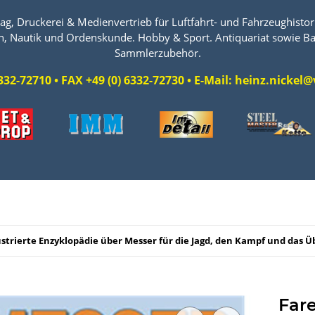
ag, Druckerei & Medienvertrieb für Luftfahrt- und Fahrzeughistori
n, Nautik und Ordenskunde. Hobby & Sport. Antiquariat sowie Ba
Sammlerzubehör.
 6332-72710 • FAX +49 (0) 6332-72730 • E-Mail: heinz.nicke
lustrierte Enzyklopädie über Messer für die Jagd, den Kampf und das 
Fare