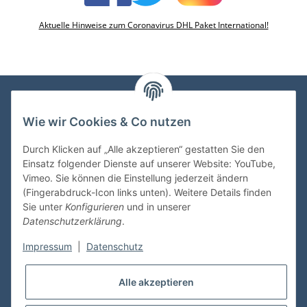
Aktuelle Hinweise zum Coronavirus DHL Paket International!
Wie wir Cookies & Co nutzen
VDMedien24.de
Heinz Nickel
Durch Klicken auf „Alle akzeptieren“ gestatten Sie den
Kasernenstraße 6-10
Einsatz folgender Dienste auf unserer Website: YouTube,
66482 Zweibrücken
Vimeo. Sie können die Einstellung jederzeit ändern
(Fingerabdruck-Icon links unten). Weitere Details finden
Tel. 06332 72710
Sie unter
Konfigurieren
und in unserer
eMail: heinz.nickel@vdmedien.de
Datenschutzerklärung
.
Impressum
|
Datenschutz
Informationen
Alle akzeptieren