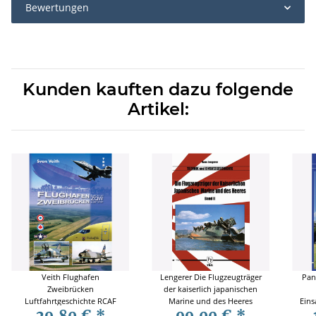
Bewertungen
Kunden kauften dazu folgende
Artikel:
Veith Flughafen
Lengerer Die Flugzeugträger
Panz
Zweibrücken
der kaiserlich japanischen
Luftfahrtgeschichte RCAF
Marine und des Heeres
Eins
29,80 €
*
99,00 €
*
Flugplatz Luftwaffe Airforce
Band 2 Technik und
T