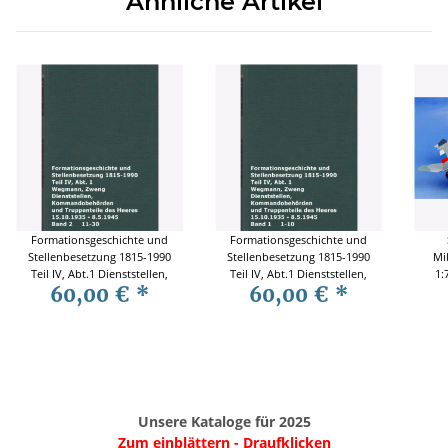
Ähnliche Artikel
Formationsgeschichte und
Formationsgeschichte und
Stellenbesetzung 1815-1990
Stellenbesetzung 1815-1990
Mi
Teil IV, Abt.1 Dienststellen,
Teil IV, Abt.1 Dienststellen,
1:
60,00 €
*
60,00 €
*
Kommandobehörden und
Kommandobehörden und
Truppenteile des Heeres
Truppenteile des Heeres
15.10.1935-8.5.1945 Bd.2
15.10.1935-8.5.1945 Bd.1
Wegmann Zweng
Wegmann Zweng
Unsere Kataloge für 2025
Zum einblättern - Draufklicken