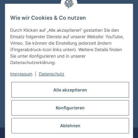
Wie wir Cookies & Co nutzen
VDMedien24.de
Heinz Nickel
Durch Klicken auf „Alle akzeptieren“ gestatten Sie den
Kasernenstraße 6-10
Einsatz folgender Dienste auf unserer Website: YouTube,
66482 Zweibrücken
Vimeo. Sie können die Einstellung jederzeit ändern
(Fingerabdruck-Icon links unten). Weitere Details finden
Tel. 06332 72710
Sie unter
Konfigurieren
und in unserer
eMail: heinz.nickel@vdmedien.de
Datenschutzerklärung
.
Impressum
|
Datenschutz
Informationen
Alle akzeptieren
Shop Service
Konfigurieren
* Alle Preise inkl. gesetzlicher USt., zzgl.
Versand
Ablehnen
© vdmedien24.de
Besucherzähler: 10722647