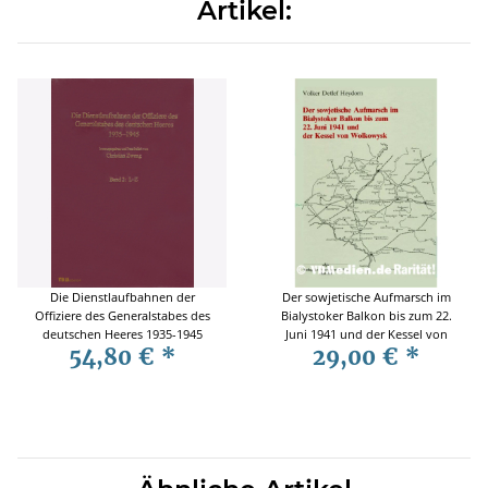
Artikel:
Die Dienstlaufbahnen der
Der sowjetische Aufmarsch im
Offiziere des Generalstabes des
Bialystoker Balkon bis zum 22.
deutschen Heeres 1935-1945
Juni 1941 und der Kessel von
54,80 €
*
29,00 €
*
Band 2: L-Z - Zweng
Wolkowysk - Heydorn