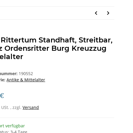
Rittertum Standhaft, Streitbar,
z Ordensritter Burg Kreuzzug
elalter
lnummer:
190552
rie:
Antike & Mittelalter
 €
 USt. , zzgl.
Versand
ort verfügbar
tatus: 3-4 Tage