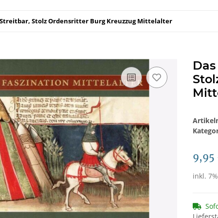
treitbar, Stolz Ordensritter Burg Kreuzzug Mittelalter
Das 
Stol
Mitt
Artike
Katego
9,95
inkl. 7%
Sof
Liefers