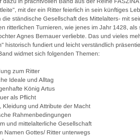
r dazu in prachtvollen Band aus der Reihe FASZI
leite", mit der ein Ritter feierlich in sein künftiges
in die ständische Gesellschaft des Mittelalters- mit
en ritterlichen Turnieren, wie jenes im Jahr 1428, als 
chter Agnes Bernauer verliebte. Das und vieles meh
" historisch fundiert und leicht verständlich präsentie
Band widmet sich folgenden Themen:
dung zum Ritter
iche Ideale und Alltag
genhafte König Artus
uer als Pflicht
, Kleidung und Attribute der Macht
rische Rahmenbedingungen
tum und mittelalterliche Gesellschaft
 im Namen Gottes/ Ritter unterwegs