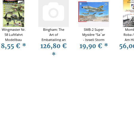
Wingmaster Nr.
Bingham: The
SMB-2 Super
Momb
58 Luftfahrt
Art of
Mystère "Sa´ar
Roba /
Modellbau
Embattailing an
- Israeli Storm
Am H
8,55 €
*
126,80 €
19,90 €
*
56,0
Historie
army or, the
in the Sky"
Frankr
second part of
Special Hobby
Die Ges
*
Aelians Tacticks
72345 1:72
des 
"Richt
Bd. 1:
19