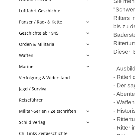
Sie meh
"Schwert
Luftfahrt Geschichte
Ritters 
Panzer / Rad- & Kette
bis zu d
Geschichte ab 1945
Badersto
Rittertum
Orden & Militaria
Dieser 
Waffen
Marine
- Ausbil
- Ritterl
Verfolgung & Widerstand
- Der sa
Jagd / Survival
- Abente
Reiseführer
- Waffen
- Histo
Militär-Serien / Zeitschriften
- Ritter
Schild Verlag
- Ritter
Ch. Links Zeitgeschichte