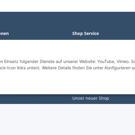
onen
Shop Service
Widerrufsrecht
m
Widerrufsformular
en Einsatz folgender Dienste auf unserer Website: YouTube, Vimeo. S
tz
Sortiment
ck-Icon links unten). Weitere Details finden Sie unter
Konfigurieren
un
sten
Wir über uns
öglichkeiten
Kontakt
Unser neuer Shop
Newsletter
* Alle Preise inkl. gesetzlicher USt., zzgl.
Versand