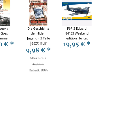
eek /
Die Geschichte
F6F-3 Eduard
 Goss -
der Hitler-
84135 Weekend
immel
Jugend - 3 Teile
edition Hellcat
jetzt nur
0 €
*
19,95 €
*
eichs -
1:48
chichte
9,98 €
*
JG 2
hofen"
Alter Preis:
 1934-
49,90 €
40
Rabatt:
80%