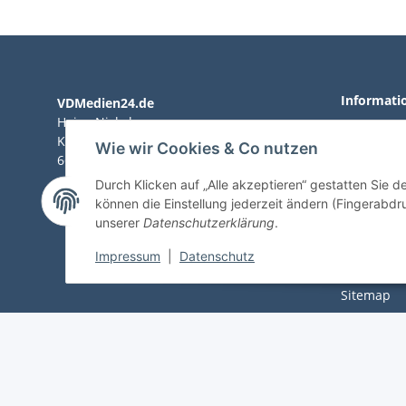
Informati
VDMedien24.de
Heinz Nickel
AGB
Kasernenstraße 6-10
Wie wir Cookies & Co nutzen
66482 Zweibrücken
Impressu
Durch Klicken auf „Alle akzeptieren“ gestatten Sie d
Tel. 06332 72710
Datenschu
können die Einstellung jederzeit ändern (Fingerabdru
eMail: heinz.nickel@vdmedien.de
unserer
Datenschutzerklärung
.
Versandko
Impressum
|
Datenschutz
Zahlungsm
Sitemap