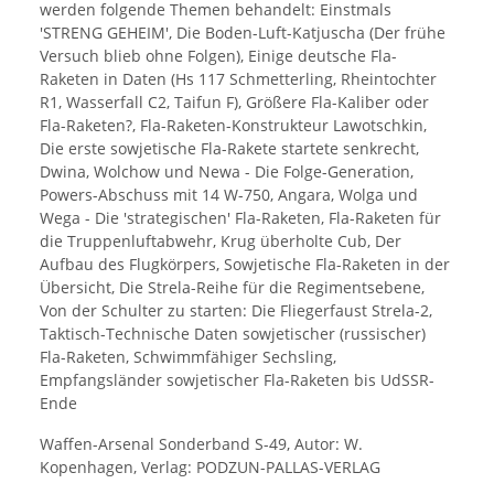
werden folgende Themen behandelt: Einstmals
'STRENG GEHEIM', Die Boden-Luft-Katjuscha (Der frühe
Versuch blieb ohne Folgen), Einige deutsche Fla-
Raketen in Daten (Hs 117 Schmetterling, Rheintochter
R1, Wasserfall C2, Taifun F), Größere Fla-Kaliber oder
Fla-Raketen?, Fla-Raketen-Konstrukteur Lawotschkin,
Die erste sowjetische Fla-Rakete startete senkrecht,
Dwina, Wolchow und Newa - Die Folge-Generation,
Powers-Abschuss mit 14 W-750, Angara, Wolga und
Wega - Die 'strategischen' Fla-Raketen, Fla-Raketen für
die Truppenluftabwehr, Krug überholte Cub, Der
Aufbau des Flugkörpers, Sowjetische Fla-Raketen in der
Übersicht, Die Strela-Reihe für die Regimentsebene,
Von der Schulter zu starten: Die Fliegerfaust Strela-2,
Taktisch-Technische Daten sowjetischer (russischer)
Fla-Raketen, Schwimmfähiger Sechsling,
Empfangsländer sowjetischer Fla-Raketen bis UdSSR-
Ende
Waffen-Arsenal Sonderband S-49, Autor: W.
Kopenhagen, Verlag: PODZUN-PALLAS-VERLAG