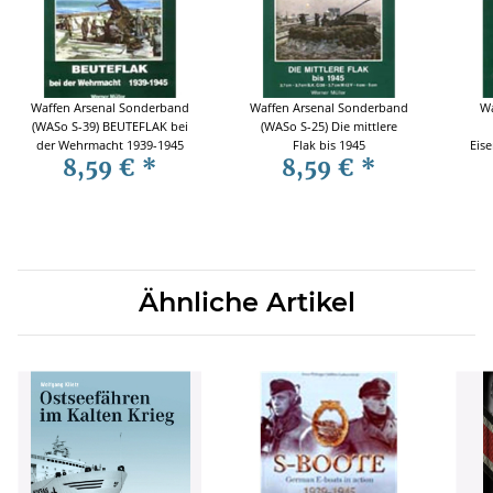
Waffen Arsenal Sonderband
Waffen Arsenal Sonderband
Wa
(WASo S-39) BEUTEFLAK bei
(WASo S-25) Die mittlere
der Wehrmacht 1939-1945
Flak bis 1945
Eis
8,59 €
*
8,59 €
*
Ähnliche Artikel