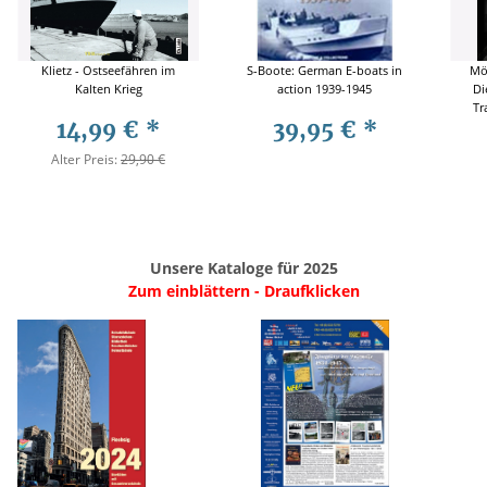
Klietz - Ostseefähren im
S-Boote: German E-boats in
Möb
Kalten Krieg
action 1939-1945
Di
Tr
14,99 €
*
39,95 €
*
Alter Preis:
29,90 €
Unsere Kataloge für 2025
Zum einblättern - Draufklicken