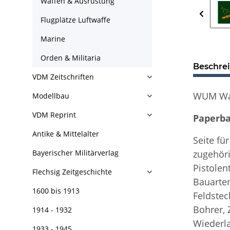
Waffen & Ausrüstung
Flugplätze Luftwaffe
Marine
Orden & Militaria
Beschre
VDM Zeitschriften
WUM Waff
Modellbau
VDM Reprint
Paperbac
Antike & Mittelalter
Seite fü
Bayerischer Militärverlag
zugehöri
Pistolen
Flechsig Zeitgeschichte
Bauarten
1600 bis 1913
Feldstec
Bohrer, 
1914 - 1932
Wiederl
1933 - 1945