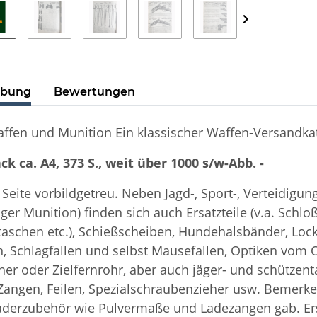
ibung
Bewertungen
en und Munition Ein klassischer Waffen-Versandkata
k ca. A4, 373 S., weit über 1000 s/w-Abb. -
r Seite vorbildgetreu. Neben Jagd-, Sport-, Verteidigun
ger Munition) finden sich auch Ersatzteile (v.a. Schl
taschen etc.), Schießscheiben, Hundehalsbänder, Loc
, Schlagfallen und selbst Mausefallen, Optiken vo
her oder Zielfernrohr, aber auch jäger- und schützen
Zangen, Feilen, Spezialschraubenzieher usw. Bemerk
aderzubehör wie Pulvermaße und Ladezangen gab. Ers