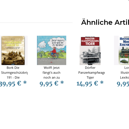
Stahlhelm
Ähnliche Arti
Bork Die
Wolff: Jetzt
Dörfler
Lo
Sturmgeschützbrigade
fängt's auch
Panzerkampfwagen
Illust
191 - Die
noch an zu
Tiger
Lexik
39,95 €
*
9,95 €
*
14,95 €
*
9,9
"Büffel-Brigade"
regnen! -
Geschichte
histor
im Einsatz auf
Fahrradcartoons
Modell
dem Balkan
und in den
Weiten
Russlands
1940-1945