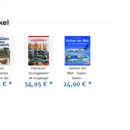
kel
sos
Handrich:
Airliner der
riertes
Sturmgewehr
Welt - Typen -
on der
44 Vorgänger
Daten -
5 €
*
54,95 €
*
24,90 €
*
ischen
Entwicklung
Erkennungsmerkmale
eisenbahnen
und Fertigung
der
revolutionärsten
Infanteriewaffe