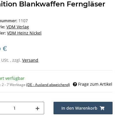
ition Blankwaffen Ferngläser
lnummer:
1107
rie:
VDM Verlag
ler:
VDM Heinz Nickel
0 €
 USt. , zzgl.
Versand
ort verfügbar
Frage zum Artikel
t:
2 - 7 Werktage
(DE - Ausland abweichend)
In den Warenkorb