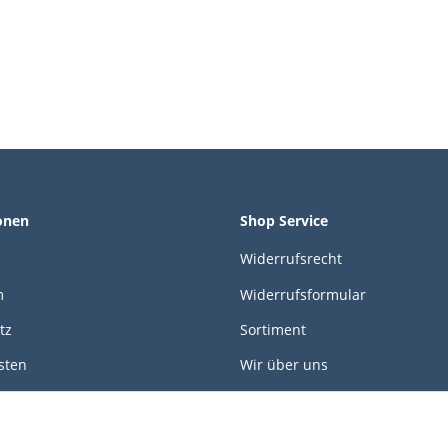
onen
Shop Service
Widerrufsrecht
m
Widerrufsformular
tz
Sortiment
sten
Wir über uns
öglichkeiten
Kontakt
Unser neuer Shop