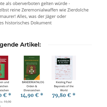
te als oberverboten gelten würde -
elbst reine Zeremonialwaffen wie Zierdolche
maurer! Alles, was der Jäger oder
ges historisches Dokument
gende Artikel:
den und
BÄNDERKATALOG
Kiesling Paul
eichen
Orden &
Bayonets of the
utschen
Ehrenzeichen
World
0 €
*
14,90 €
*
79,80 €
*
es und
Deutschland
Complete
imarer
1800-1945
Edition über
is:
19,90
blik
1000 Bajonete
€
Blankwaffen