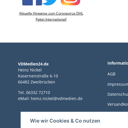
Aktuelle Hinweise zum Coronavirus DHL
Paket International!
Informati
VDMedien24.de
Heinz Nickel
AGB
Kasernenstraße 6-10
66482 Zweibrücken
Impressu
Tel. 06332 72710
Datenschu
eMail: heinz.nickel@vdmedien.de
Versandko
Zahlungsm
Wie wir Cookies & Co nutzen
Sitemap