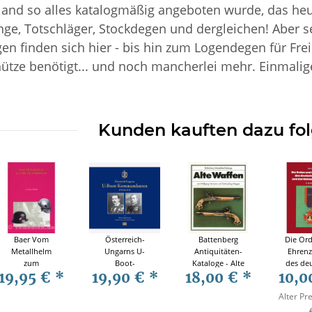
and so alles katalogmäßig angeboten wurde, das heu
nge, Totschläger, Stockdegen und dergleichen! Aber s
en finden sich hier - bis hin zum Logendegen für Frei
ütze benötigt... und noch mancherlei mehr. Einmali
Kunden kauften dazu fol
Baer Vom
Österreich-
Battenberg
Die Or
Metallhelm
Ungarns U-
Antiquitäten-
Ehrenz
zum
Boot-
Kataloge - Alte
des de
19,95 €
*
19,90 €
*
18,00 €
*
10,0
Kunststoffhelm
Kommandanten
Waffen
Reich
Band 3 1930-
- 1914 bis 1918
der We
Alter Pre
1999 Feuerwehr
Eggenberger
Repu
Luftschutz