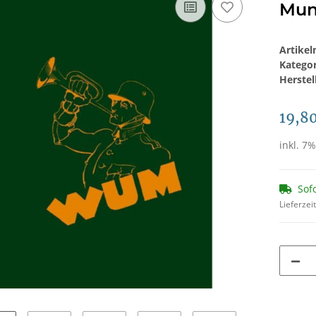
Mun
Artike
Katego
Herstel
19,8
inkl. 7%
Sof
Lieferzei