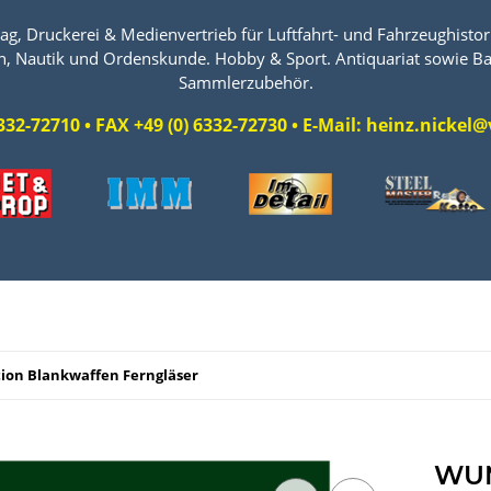
ag, Druckerei & Medienvertrieb für Luftfahrt- und Fahrzeughistori
n, Nautik und Ordenskunde. Hobby & Sport. Antiquariat sowie Ba
Sammlerzubehör.
 6332-72710 • FAX +49 (0) 6332-72730 • E-Mail: heinz.nicke
ion Blankwaffen Ferngläser
WUM