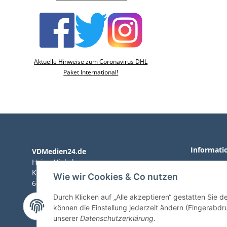
Aktuelle Hinweise zum Coronavirus DHL
Paket International!
Informati
VDMedien24.de
Heinz Nickel
AGB
Kasernenstraße 6-10
Wie wir Cookies & Co nutzen
66482 Zweibrücken
Impressu
Durch Klicken auf „Alle akzeptieren“ gestatten Sie d
Tel. 06332 72710
Datenschu
können die Einstellung jederzeit ändern (Fingerabdru
eMail: heinz.nickel@vdmedien.de
unserer
Datenschutzerklärung
.
Versandko