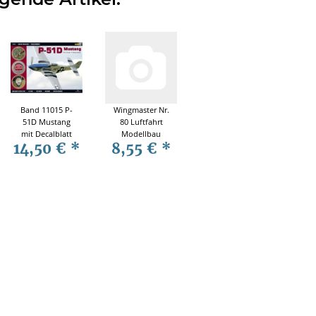
Band 11015 P-
Wingmaster Nr.
51D Mustang
80 Luftfahrt
mit Decalblatt
Modellbau
14,50 €
*
8,55 €
*
Historie
Flugzeug Me
509 Sperber
Walrus Mk.I Ki-
84
Spielwarenmesse
Nürnberg