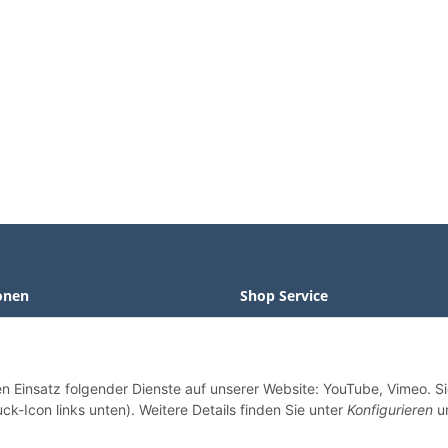
onen
Shop Service
Widerrufsrecht
m
Widerrufsformular
en Einsatz folgender Dienste auf unserer Website: YouTube, Vimeo. S
tz
Sortiment
ck-Icon links unten). Weitere Details finden Sie unter
Konfigurieren
un
sten
Wir über uns