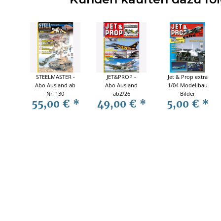
STEELMASTER -
JET&PROP -
Jet & Prop extra
Abo Ausland ab
Abo Ausland
1/04 Modellbau
Nr. 130
ab2/26
Bilder
55,00 €
*
49,00 €
*
5,00 €
*
Richthofen
Mölders
Luftfahrt Waffe