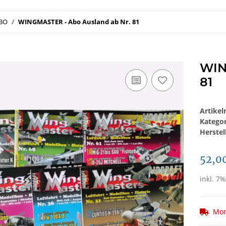
ABO
WINGMASTER - Abo Ausland ab Nr. 81
WIN
81
Artike
Katego
Herstel
52,0
inkl. 7%
Mom