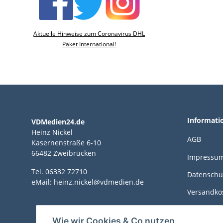
Aktuelle Hinweise zum Coronavirus DHL
Paket International!
Informati
VDMedien24.de
Heinz Nickel
AGB
Kasernenstraße 6-10
66482 Zweibrücken
Impressu
Tel. 06332 72710
Datenschu
eMail: heinz.nickel@vdmedien.de
Versandko
Zahlungsm
Wie wir Cookies & Co nutzen