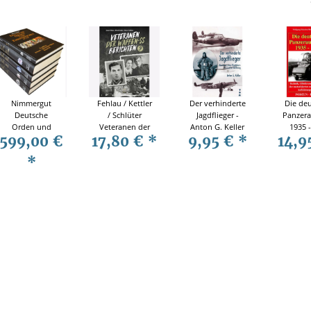
Nimmergut
Fehlau / Kettler
Der verhinderte
Die de
Deutsche
/ Schlüter
Jagdflieger -
Panzera
Orden und
Veteranen der
Anton G. Keller
1935 -
599,00 €
17,80 €
*
9,95 €
*
14,9
Ehrenzeichen
Waffen-SS
Tech
bis 1945 - 5
berichten -
Glieder
*
Bände
Band 9
Einsät
motori
u
gepan
Aufklär