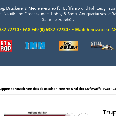
ag, Druckerei & Medienvertrieb für Luftfahrt- und Fahrzeughistori
n, Nautik und Ordenskunde. Hobby & Sport. Antiquariat sowie Ba
Sammlerzubehör.
 6332-72710 • FAX +49 (0) 6332-72730 • E-Mail: heinz.nicke
uppenkennzeichen des deutschen Heeres und der Luftwaffe 1939-19
Tru