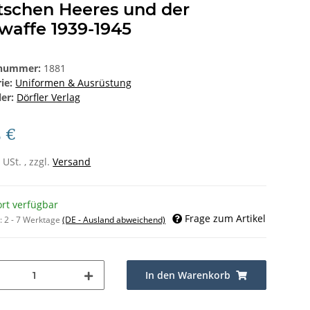
tschen Heeres und der
waffe 1939-1945
lnummer:
1881
rie:
Uniformen & Ausrüstung
ler:
Dörfler Verlag
5 €
 USt. , zzgl.
Versand
ort verfügbar
Frage zum Artikel
t:
2 - 7 Werktage
(DE - Ausland abweichend)
In den Warenkorb