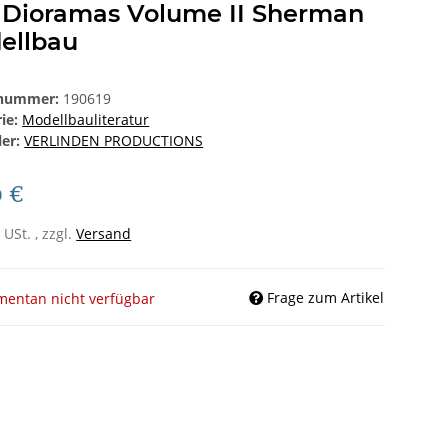
 Dioramas Volume II Sherman
ellbau
lnummer:
190619
rie:
Modellbauliteratur
ler:
VERLINDEN PRODUCTIONS
0 €
 USt. , zzgl.
Versand
Frage zum Artikel
entan nicht verfügbar