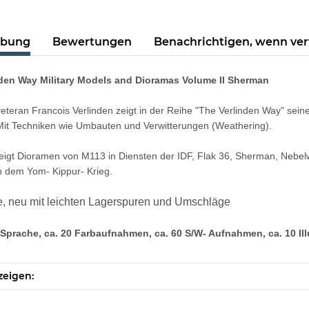
ibung
Bewertungen
Benachrichtigen, wenn ve
den Way Military Models and Dioramas Volume II Sherman
teran Francois Verlinden zeigt in der Reihe "The Verlinden Way" sein
 Mit Techniken wie Umbauten und Verwitterungen (Weathering).
zeigt Dioramen von M113 in Diensten der IDF, Flak 36, Sherman, Nebel
h dem Yom- Kippur- Krieg.
, neu mit leichten Lagerspuren und Umschläge
Sprache, ca. 20 Farbaufnahmen, ca. 60 S/W- Aufnahmen, ca. 10 Ill
zeigen: