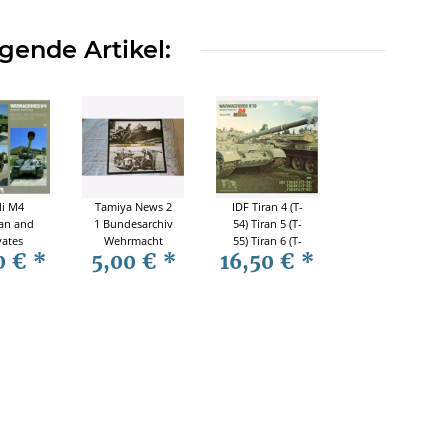
gende Artikel:
li M4
Tamiya News 2
IDF Tiran 4 (T-
an and
1 Bundesarchiv
54) Tiran 5 (T-
vates
Wehrmacht
55) Tiran 6 (T-
0 €
*
5,00 €
*
16,50 €
*
chines
Originalaufnahmen
64)
litary
WW2
Warmachines
 File
N°10 Military
inden
Photo File
llbau
Verlinden Mass
laufnahmen
Modellbau
Originalaufnahmen