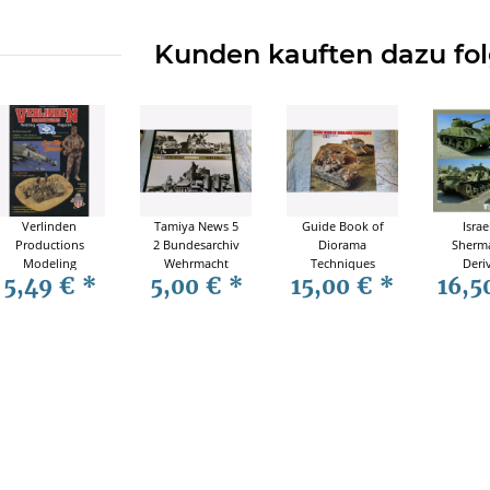
Kunden kauften dazu fol
Verlinden
Tamiya News 5
Guide Book of
Israe
Productions
2 Bundesarchiv
Diorama
Sherm
Modeling
Wehrmacht
Techniques
Deri
5,49 €
*
5,00 €
*
15,00 €
*
16,5
Magazine
Originalaufnahmen
Tamiya
Warma
Volume 2
WW2
Modellbau
N°4 Mi
Number 3
Photo
Modellbau
Verl
Diorama
Mode
Origina