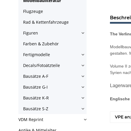
Modellbauliteratur
Flugzeuge
Beschre
Rad & Kettenfahrzeuge
Figuren
The Verlin
Farben & Zubehör
Modellbauve
gestalten.
Fertigmodelle
Decals/Fotoätzteile
Volume II 
Syrien nac
Bausätze A-F
Lagerware
Bausätze G-I
Bausätze K-R
Englische 
Bausätze S-Z
VPE an
VDM Reprint
Antike & Mittelalter