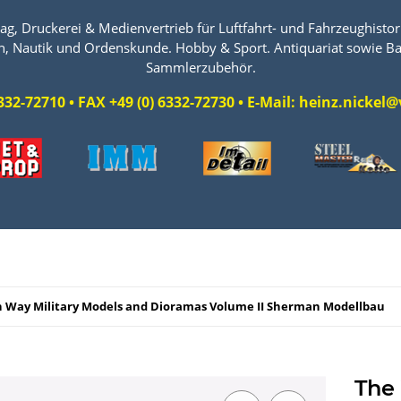
ag, Druckerei & Medienvertrieb für Luftfahrt- und Fahrzeughistori
n, Nautik und Ordenskunde. Hobby & Sport. Antiquariat sowie Ba
Sammlerzubehör.
 6332-72710 • FAX +49 (0) 6332-72730 • E-Mail: heinz.nicke
n Way Military Models and Dioramas Volume II Sherman Modellbau
The