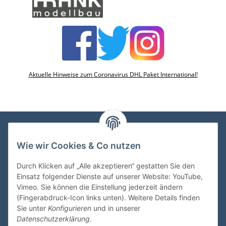
Aktuelle Hinweise zum Coronavirus DHL Paket International!
Wie wir Cookies & Co nutzen
VDMedien24.de
Heinz Nickel
Durch Klicken auf „Alle akzeptieren“ gestatten Sie den
Kasernenstraße 6-10
Einsatz folgender Dienste auf unserer Website: YouTube,
66482 Zweibrücken
Vimeo. Sie können die Einstellung jederzeit ändern
(Fingerabdruck-Icon links unten). Weitere Details finden
Tel. 06332 72710
Sie unter
Konfigurieren
und in unserer
eMail: heinz.nickel@vdmedien.de
Datenschutzerklärung
.