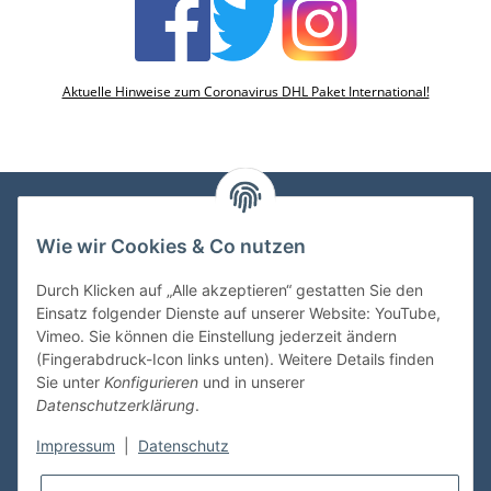
Aktuelle Hinweise zum Coronavirus DHL Paket International!
Wie wir Cookies & Co nutzen
VDMedien24.de
Heinz Nickel
Durch Klicken auf „Alle akzeptieren“ gestatten Sie den
Kasernenstraße 6-10
Einsatz folgender Dienste auf unserer Website: YouTube,
66482 Zweibrücken
Vimeo. Sie können die Einstellung jederzeit ändern
(Fingerabdruck-Icon links unten). Weitere Details finden
Tel. 06332 72710
Sie unter
Konfigurieren
und in unserer
eMail: heinz.nickel@vdmedien.de
Datenschutzerklärung
.
Impressum
|
Datenschutz
Informationen