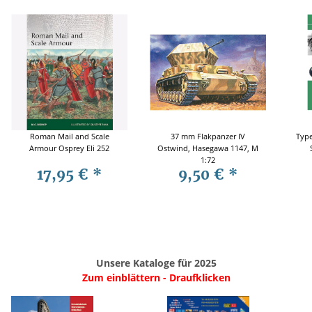
Roman Mail and Scale
37 mm Flakpanzer IV
Typ
Armour Osprey Eli 252
Ostwind, Hasegawa 1147, M
1:72
17,95 €
*
9,50 €
*
Unsere Kataloge für 2025
Zum einblättern - Draufklicken