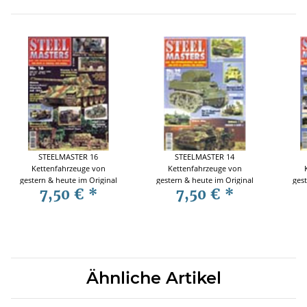
STEELMASTER 16
STEELMASTER 14
Kettenfahrzeuge von
Kettenfahrzeuge von
gestern & heute im Original
gestern & heute im Original
gest
7,50 €
*
7,50 €
*
und Modell
und Modell
Ähnliche Artikel