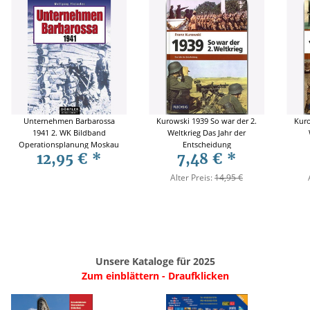
Unternehmen Barbarossa
Kurowski 1939 So war der 2.
Kuro
1941 2. WK Bildband
Weltkrieg Das Jahr der
Operationsplanung Moskau
Entscheidung
12,95 €
*
7,48 €
*
Alter Preis:
14,95 €
Unsere Kataloge für 2025
Zum einblättern - Draufklicken