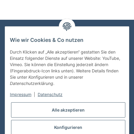
Wie wir Cookies & Co nutzen
VDMedien24.de
Heinz Nickel
Durch Klicken auf „Alle akzeptieren“ gestatten Sie den
Kasernenstraße 6-10
Einsatz folgender Dienste auf unserer Website: YouTube,
66482 Zweibrücken
Vimeo. Sie können die Einstellung jederzeit ändern
(Fingerabdruck-Icon links unten). Weitere Details finden
Tel. 06332 72710
Sie unter
Konfigurieren
und in unserer
eMail: heinz.nickel@vdmedien.de
Datenschutzerklärung
.
Impressum
|
Datenschutz
Informationen
Alle akzeptieren
Shop Service
Konfigurieren