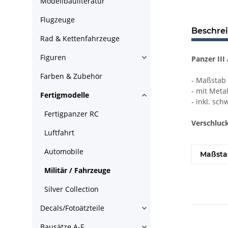
Modellbauliteratur
Flugzeuge
Beschre
Rad & Kettenfahrzeuge
Figuren
Panzer III
Farben & Zubehör
- Maßstab 
- mit Metal
Fertigmodelle
- inkl. sc
Fertigpanzer RC
Verschluck
Luftfahrt
Automobile
Maßsta
Militär / Fahrzeuge
Silver Collection
Decals/Fotoätzteile
Bausätze A-F