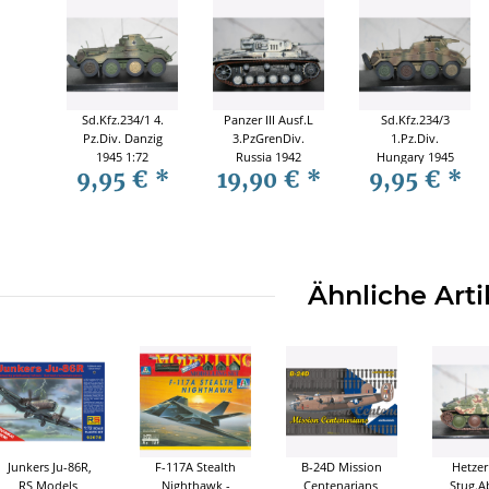
Sd.Kfz.234/1 4.
Panzer III Ausf.L
Sd.Kfz.234/3
Pz.Div. Danzig
3.PzGrenDiv.
1.Pz.Div.
1945 1:72
Russia 1942
Hungary 1945
9,95 €
*
19,90 €
*
9,95 €
*
Panzerstahl
1:72
1:72
88012
Panzerstahl
Panzerstahl
88029
88015
Ähnliche Arti
Junkers Ju-86R,
F-117A Stealth
B-24D Mission
Hetzer 
RS Models,
Nighthawk -
Centenarians,
Stug.A