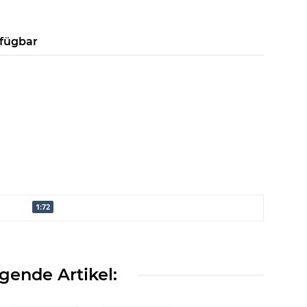
rfügbar
1:72
gende Artikel: