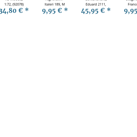
1:72, (92078)
Italeri 189, M
Eduard 2111,
Franc
34,80 €
*
9,95 €
*
45,95 €
*
9,9
1:72 inkl.
Limited Edition
1944
Farben, Pinsel,
1:72 Modellbau
Panze
Kleber
88