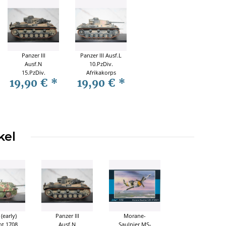
Panzer III
Panzer III Ausf.L
Ausf.N
10.PzDiv.
15.PzDiv.
Afrikakorps
19,90 €
*
19,90 €
*
Afrikakorps
1942 1:72
1943 1:72
Panzerstahl
Panzerstahl
88030
88028
kel
(early)
Panzer III
Morane-
bt 1708
Ausf.N
Saulnier MS-