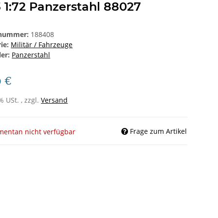
 1:72 Panzerstahl 88027
lnummer:
188408
rie:
Militär / Fahrzeuge
ler:
Panzerstahl
0 €
% USt. , zzgl.
Versand
Frage zum Artikel
entan nicht verfügbar