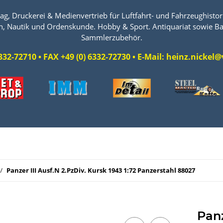
ag, Druckerei & Medienvertrieb für Luftfahrt- und Fahrzeughistori
n, Nautik und Ordenskunde. Hobby & Sport. Antiquariat sowie Ba
Sammlerzubehör.
 6332-72710 • FAX +49 (0) 6332-72730 • E-Mail: heinz.nicke
Panzer III Ausf.N 2.PzDiv. Kursk 1943 1:72 Panzerstahl 88027
Panz