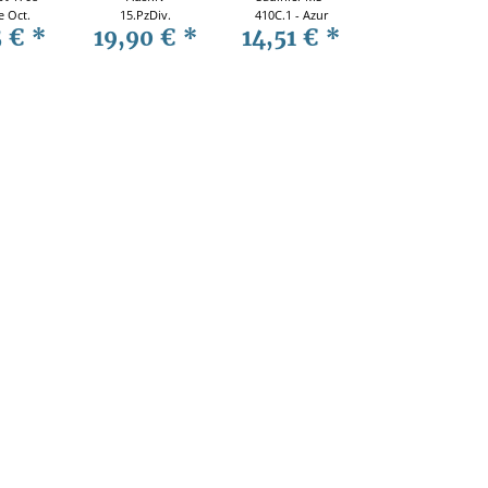
e Oct.
15.PzDiv.
410C.1 - Azur
5 €
*
19,90 €
*
14,51 €
*
 1:72
Afrikakorps
A075 1:72
rstahl
1943 1:72
033
Panzerstahl
88028