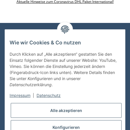
Aktuelle Hinweise zum Coronavirus DHL Paket International!
Wie wir Cookies & Co nutzen
VDMedien24.de
Heinz Nickel
Durch Klicken auf „Alle akzeptieren“ gestatten Sie den
Kasernenstraße 6-10
Einsatz folgender Dienste auf unserer Website: YouTube,
66482 Zweibrücken
Vimeo. Sie können die Einstellung jederzeit ändern
(Fingerabdruck-Icon links unten). Weitere Details finden
Tel. 06332 72710
Sie unter
Konfigurieren
und in unserer
eMail: heinz.nickel@vdmedien.de
Datenschutzerklärung
.
Impressum
|
Datenschutz
Informationen
Alle akzeptieren
Shop Service
Konfigurieren