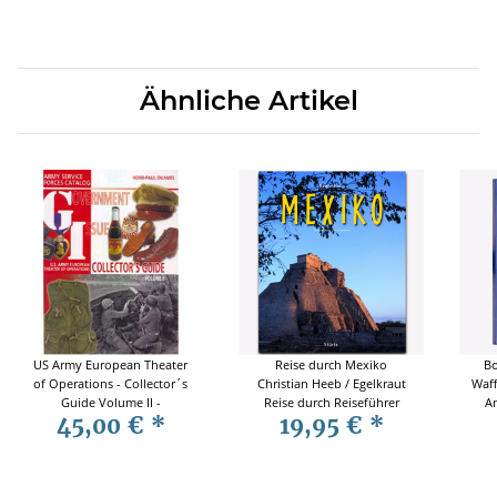
Ähnliche Artikel
US Army European Theater
Reise durch Mexiko
B
of Operations - Collector´s
Christian Heeb / Egelkraut
Waf
Guide Volume II -
Reise durch Reiseführer
An
45,00 €
*
19,95 €
*
Government Issue