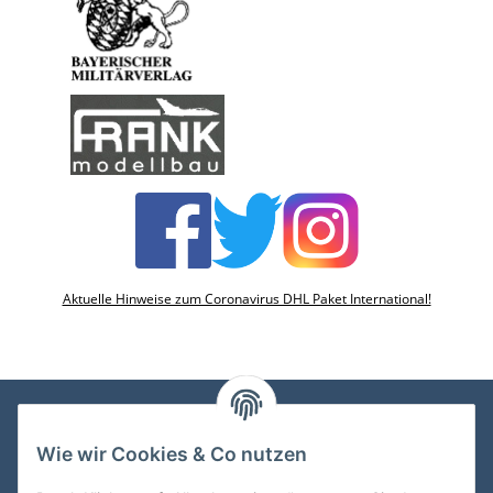
Aktuelle Hinweise zum Coronavirus DHL Paket International!
Wie wir Cookies & Co nutzen
VDMedien24.de
Heinz Nickel