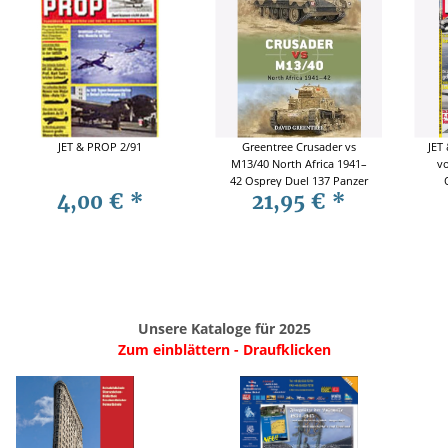
JET & PROP 2/91
Greentree Crusader vs
JET
M13/40 North Africa 1941–
vo
42 Osprey Duel 137 Panzer
4,00 €
*
21,95 €
*
Unsere Kataloge für 2025
Zum einblättern - Draufklicken