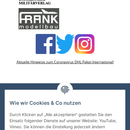
Aktuelle Hinweise zum Coronavirus DHL Paket International!
Wie wir Cookies & Co nutzen
VDMedien24.de
Heinz Nickel
Durch Klicken auf „Alle akzeptieren“ gestatten Sie den
Kasernenstraße 6-10
Einsatz folgender Dienste auf unserer Website: YouTube,
66482 Zweibrücken
Vimeo. Sie können die Einstellung jederzeit ändern