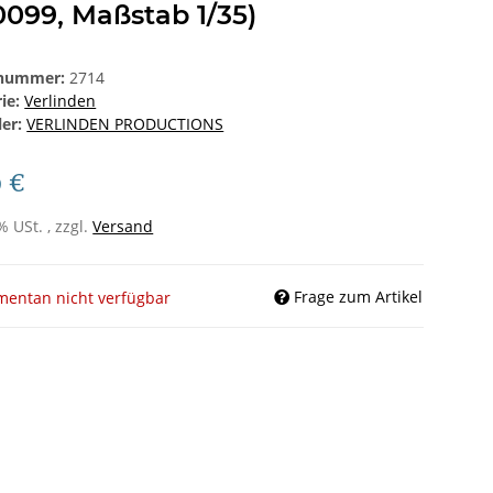
0099, Maßstab 1/35)
lnummer:
2714
rie:
Verlinden
ler:
VERLINDEN PRODUCTIONS
9 €
% USt. , zzgl.
Versand
Frage zum Artikel
entan nicht verfügbar