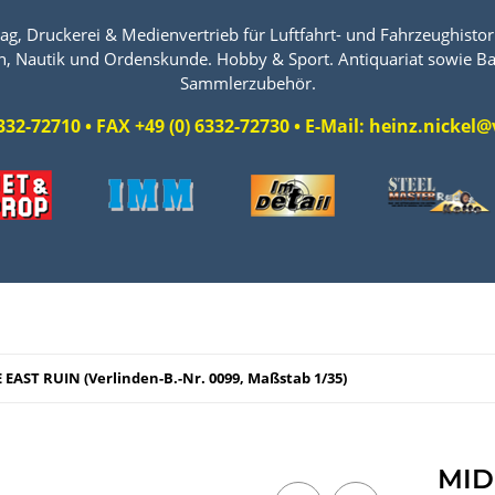
ag, Druckerei & Medienvertrieb für Luftfahrt- und Fahrzeughistori
n, Nautik und Ordenskunde. Hobby & Sport. Antiquariat sowie Ba
Sammlerzubehör.
 6332-72710 • FAX +49 (0) 6332-72730 • E-Mail: heinz.nicke
EAST RUIN (Verlinden-B.-Nr. 0099, Maßstab 1/35)
MID