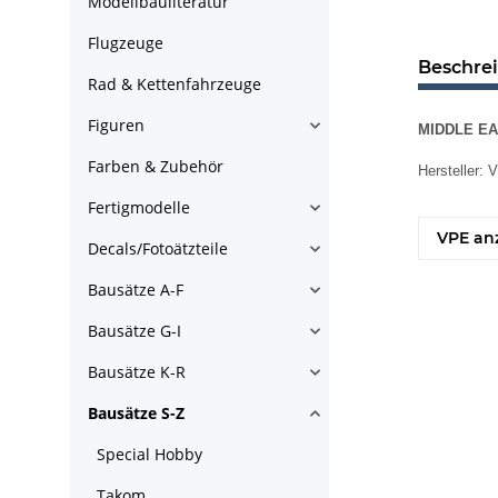
Modellbauliteratur
Flugzeuge
Beschre
Rad & Kettenfahrzeuge
Figuren
MIDDLE EAST
Farben & Zubehör
Hersteller
Fertigmodelle
VPE an
Decals/Fotoätzteile
Bausätze A-F
Bausätze G-I
Bausätze K-R
Bausätze S-Z
Special Hobby
Takom