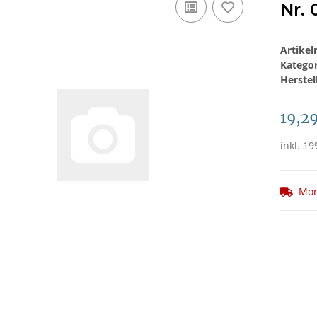
Nr. 
Artike
Katego
Herstel
19,2
inkl. 19
Mom