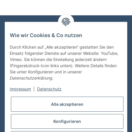
Wie wir Cookies & Co nutzen
VDMedien24.de
Heinz Nickel
Durch Klicken auf „Alle akzeptieren“ gestatten Sie den
Kasernenstraße 6-10
Einsatz folgender Dienste auf unserer Website: YouTube,
66482 Zweibrücken
Vimeo. Sie können die Einstellung jederzeit ändern
(Fingerabdruck-Icon links unten). Weitere Details finden
Tel. 06332 72710
Sie unter
Konfigurieren
und in unserer
eMail: heinz.nickel@vdmedien.de
Datenschutzerklärung
.
Impressum
|
Datenschutz
Informationen
Alle akzeptieren
Shop Service
Konfigurieren