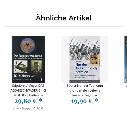
Ähnliche Artikel
Stipdonk / Meyer DAS
Bäcker Nur der Tod kann
JAGDGESCHWADER 51 JG-
dich befreien Lebens
MÖLDERS Luftwaffe
Fremdenlegionär
29,80 €
*
19,90 €
*
Fluchthelfer
Alter Preis:
40,30 €