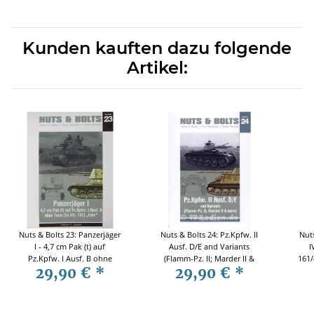
Kunden kauften dazu folgende
Artikel:
Nuts & Bolts 23: Panzerjäger
Nuts & Bolts 24: Pz.Kpfw. II
Nuts
I - 4,7 cm Pak (t) auf
Ausf. D/E and Variants
I
Pz.Kpfw. I Ausf. B ohne
(Flamm-Pz. II; Marder II &
161/
29,90 €
*
29,90 €
*
Turm
more)</