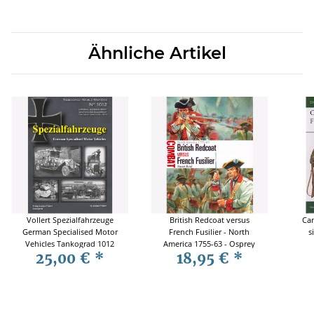
Ähnliche Artikel
Vollert Spezialfahrzeuge
British Redcoat versus
Can
German Specialised Motor
French Fusilier - North
s
Vehicles Tankograd 1012
America 1755-63 - Osprey
25,00 €
*
18,95 €
*
Combat 17 - Reid