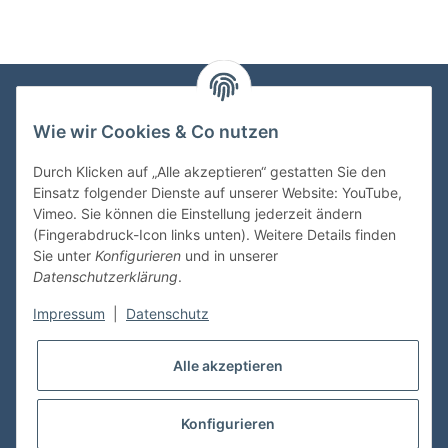
Wie wir Cookies & Co nutzen
VDMedien24.de
Heinz Nickel
Durch Klicken auf „Alle akzeptieren“ gestatten Sie den
Kasernenstraße 6-10
Einsatz folgender Dienste auf unserer Website: YouTube,
66482 Zweibrücken
Vimeo. Sie können die Einstellung jederzeit ändern
(Fingerabdruck-Icon links unten). Weitere Details finden
Tel. 06332 72710
Sie unter
Konfigurieren
und in unserer
eMail: heinz.nickel@vdmedien.de
Datenschutzerklärung
.
Impressum
|
Datenschutz
Informationen
Alle akzeptieren
Shop Service
Konfigurieren