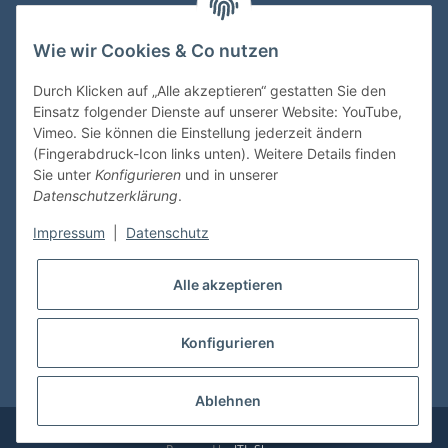
Wie wir Cookies & Co nutzen
VDMedien24.de
Heinz Nickel
Durch Klicken auf „Alle akzeptieren“ gestatten Sie den
Kasernenstraße 6-10
Einsatz folgender Dienste auf unserer Website: YouTube,
66482 Zweibrücken
Vimeo. Sie können die Einstellung jederzeit ändern
(Fingerabdruck-Icon links unten). Weitere Details finden
Tel. 06332 72710
Sie unter
Konfigurieren
und in unserer
eMail: heinz.nickel@vdmedien.de
Datenschutzerklärung
.
Impressum
|
Datenschutz
Informationen
Alle akzeptieren
Shop Service
Konfigurieren
* Alle Preise inkl. gesetzlicher USt., zzgl.
Versand
Ablehnen
© vdmedien24.de
Besucherzähler: 10684782