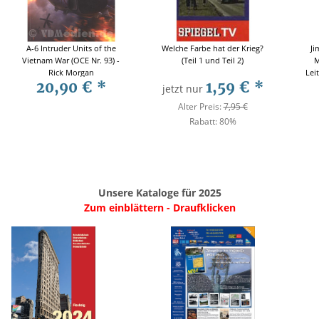
A-6 Intruder Units of the
Welche Farbe hat der Krieg?
Ji
Vietnam War (OCE Nr. 93) -
(Teil 1 und Teil 2)
M
Rick Morgan
Lei
20,90 €
*
1,59 €
*
jetzt nur
Alter Preis:
7,95 €
Rabatt:
80%
Unsere Kataloge für 2025
Zum einblättern - Draufklicken