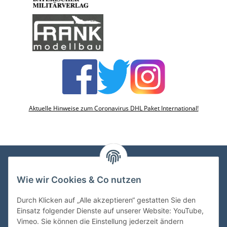
Aktuelle Hinweise zum Coronavirus DHL Paket International!
Wie wir Cookies & Co nutzen
VDMedien24.de
Heinz Nickel
Durch Klicken auf „Alle akzeptieren“ gestatten Sie den
Kasernenstraße 6-10
Einsatz folgender Dienste auf unserer Website: YouTube,
66482 Zweibrücken
Vimeo. Sie können die Einstellung jederzeit ändern