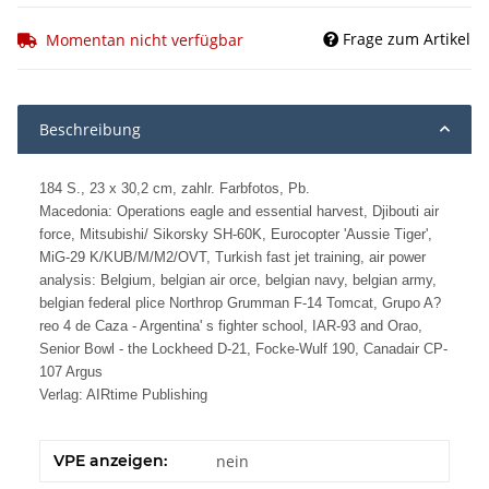
Frage zum Artikel
Momentan nicht verfügbar
Beschreibung
184 S., 23 x 30,2 cm, zahlr. Farbfotos, Pb.
Macedonia: Operations eagle and essential harvest, Djibouti air
force, Mitsubishi/ Sikorsky SH-60K, Eurocopter 'Aussie Tiger',
MiG-29 K/KUB/M/M2/OVT, Turkish fast jet training, air power
analysis: Belgium, belgian air orce, belgian navy, belgian army,
belgian federal plice Northrop Grumman F-14 Tomcat, Grupo A?
reo 4 de Caza - Argentina' s fighter school, IAR-93 and Orao,
Senior Bowl - the Lockheed D-21, Focke-Wulf 190, Canadair CP-
107 Argus
Verlag: AIRtime Publishing
VPE anzeigen:
nein