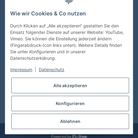
Wie wir Cookies & Co nutzen
VDMedien24.de
Heinz Nickel
Durch Klicken auf „Alle akzeptieren“ gestatten Sie den
Kasernenstraße 6-10
Einsatz folgender Dienste auf unserer Website: YouTube,
66482 Zweibrücken
Vimeo. Sie können die Einstellung jederzeit ändern
(Fingerabdruck-Icon links unten). Weitere Details finden
Tel. 06332 72710
Sie unter
Konfigurieren
und in unserer
eMail: heinz.nickel@vdmedien.de
Datenschutzerklärung
.
Impressum
|
Datenschutz
Informationen
Alle akzeptieren
Shop Service
Konfigurieren
* Alle Preise inkl. gesetzlicher USt., zzgl.
Versand
Ablehnen
© vdmedien24.de
Besucherzähler: 10727610
Powered by
JTL-Shop