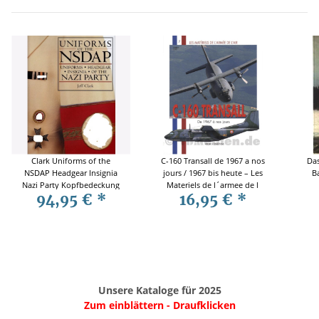
Clark Uniforms of the
C-160 Transall de 1967 a nos
Da
NSDAP Headgear Insignia
jours / 1967 bis heute – Les
B
Nazi Party Kopfbedeckung
Materiels de l´armee de l
94,95 €
*
16,95 €
*
´air 7
Unsere Kataloge für 2025
Zum einblättern - Draufklicken