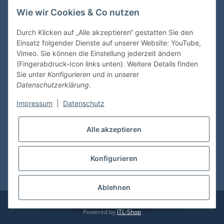
Wie wir Cookies & Co nutzen
VDMedien24.de
Heinz Nickel
Durch Klicken auf „Alle akzeptieren“ gestatten Sie den
Kasernenstraße 6-10
Einsatz folgender Dienste auf unserer Website: YouTube,
66482 Zweibrücken
Vimeo. Sie können die Einstellung jederzeit ändern
(Fingerabdruck-Icon links unten). Weitere Details finden
Tel. 06332 72710
Sie unter
Konfigurieren
und in unserer
eMail: heinz.nickel@vdmedien.de
Datenschutzerklärung
.
Impressum
|
Datenschutz
Informationen
Alle akzeptieren
Shop Service
Konfigurieren
* Alle Preise inkl. gesetzlicher USt., zzgl.
Versand
Ablehnen
© vdmedien24.de
Besucherzähler: 10719619
Powered by
JTL-Shop