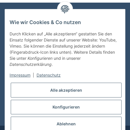
Wie wir Cookies & Co nutzen
VDMedien24.de
Heinz Nickel
Durch Klicken auf „Alle akzeptieren“ gestatten Sie den
Kasernenstraße 6-10
Einsatz folgender Dienste auf unserer Website: YouTube,
66482 Zweibrücken
Vimeo. Sie können die Einstellung jederzeit ändern
(Fingerabdruck-Icon links unten). Weitere Details finden
Tel. 06332 72710
Sie unter
Konfigurieren
und in unserer
eMail: heinz.nickel@vdmedien.de
Datenschutzerklärung
.
Impressum
|
Datenschutz
Informationen
Alle akzeptieren
Shop Service
Konfigurieren
* Alle Preise inkl. gesetzlicher USt., zzgl.
Versand
Ablehnen