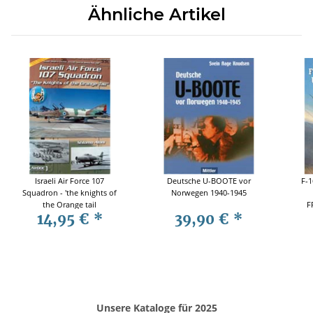
Ähnliche Artikel
Israeli Air Force 107
Deutsche U-BOOTE vor
F-1
Squadron - 'the knights of
Norwegen 1940-1945
the Orange tail
F
14,95 €
*
39,90 €
*
Unsere Kataloge für 2025