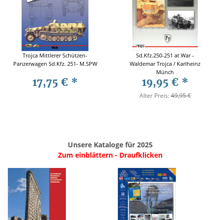
Trojca Mittlerer Schützen-
Sd.Kfz.250-251 at War -
Panzerwagen Sd.Kfz. 251- M.SPW
Waldemar Trojca / Karlheinz
Münch
17,75 €
*
19,95 €
*
Alter Preis:
49,95 €
Unsere Kataloge für 2025
Zum einblättern - Draufklicken