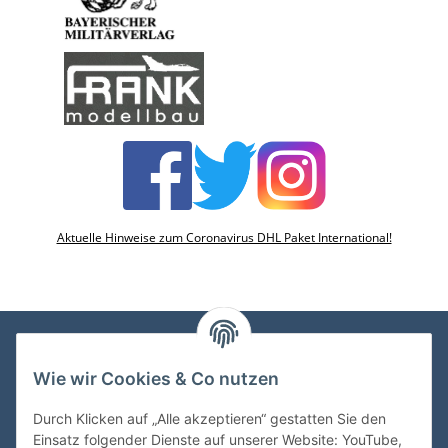
Aktuelle Hinweise zum Coronavirus DHL Paket International!
Wie wir Cookies & Co nutzen
VDMedien24.de
Heinz Nickel
Durch Klicken auf „Alle akzeptieren“ gestatten Sie den
Kasernenstraße 6-10
Einsatz folgender Dienste auf unserer Website: YouTube,