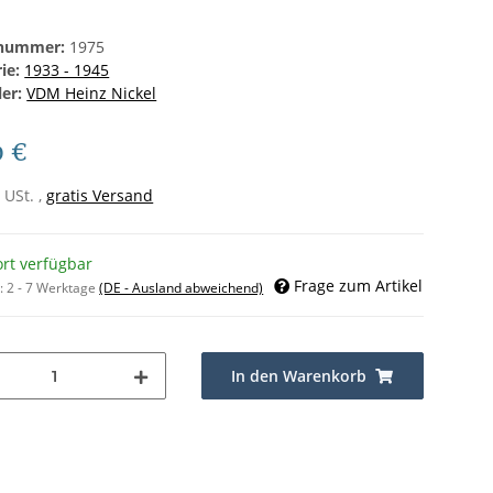
lnummer:
1975
rie:
1933 - 1945
ler:
VDM Heinz Nickel
0 €
 USt. ,
gratis Versand
ort verfügbar
Frage zum Artikel
t:
2 - 7 Werktage
(DE - Ausland abweichend)
In den Warenkorb