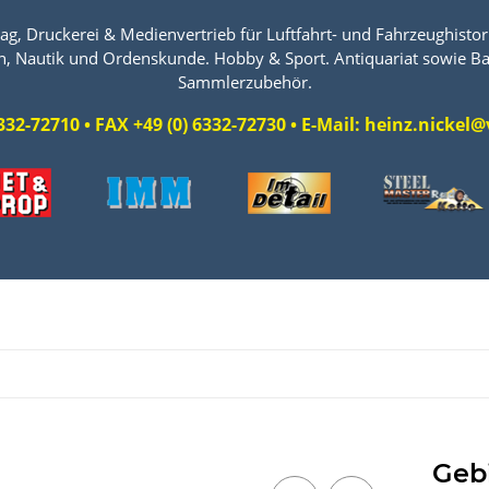
ag, Druckerei & Medienvertrieb für Luftfahrt- und Fahrzeughistori
n, Nautik und Ordenskunde. Hobby & Sport. Antiquariat sowie Ba
Sammlerzubehör.
 6332-72710 • FAX +49 (0) 6332-72730 • E-Mail: heinz.nicke
Gebi