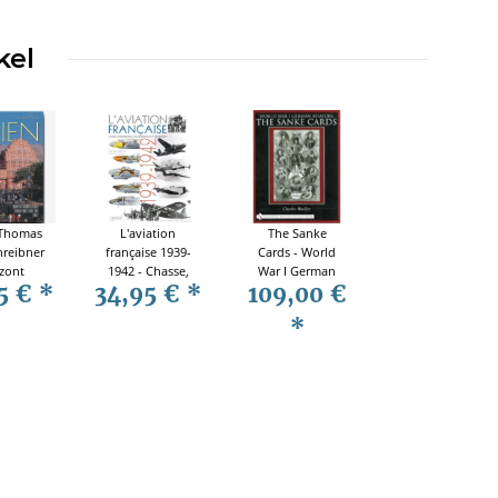
kel
 Thomas
L'aviation
The Sanke
hreibner
française 1939-
Cards - World
zont
1942 - Chasse,
War I German
5 €
*
34,95 €
*
109,00 €
führer
Bombardement,
Aviators
Reconnaissance
*
et Observation