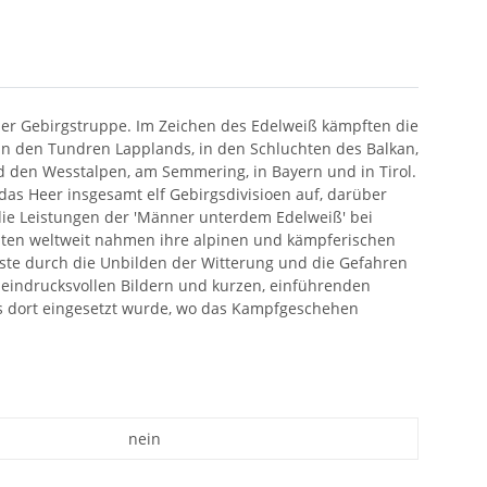
k der Gebirgstruppe. Im Zeichen des Edelweiß kämpften die
in den Tundren Lapplands, in den Schluchten des Balkan,
d den Wesstalpen, am Semmering, in Bayern und in Tirol.
 das Heer insgesamt elf Gebirgsdivisioen auf, darüber
die Leistungen der 'Männer unterdem Edelweiß' bei
eiten weltweit nahmen ihre alpinen und kämpferischen
uste durch die Unbilden der Witterung und die Gefahren
t eindrucksvollen Bildern und kurzen, einführenden
tets dort eingesetzt wurde, wo das Kampfgeschehen
nein