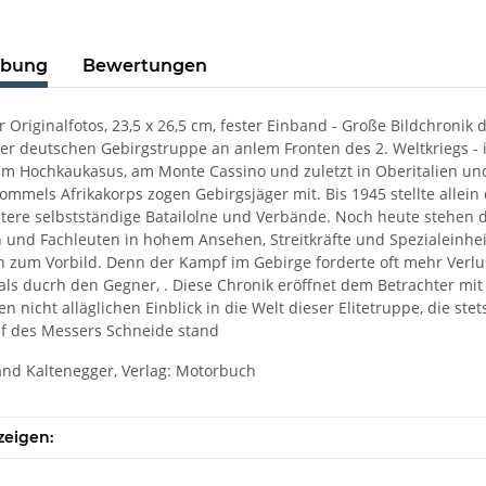
ibung
Bewertungen
lr Originalfotos, 23,5 x 26,5 cm, fester Einband - Große Bildchroni
er deutschen Gebirgstruppe an anlem Fronten des 2. Weltkriegs - 
 im Hochkaukasus, am Monte Cassino und zuletzt in Oberitalien un
Rommels Afrikakorps zogen Gebirgsjäger mit. Bis 1945 stellte allein
tere selbstständige Batailolne und Verbände. Noch heute stehen 
n und Fachleuten in hohem Ansehen, Streitkräfte und Spezialeinh
n zum Vorbild. Denn der Kampf im Gebirge forderte oft mehr Verl
als ducrh den Gegner, . Diese Chronik eröffnet dem Betrachter mi
en nicht alläglichen Einblick in die Welt dieser Elitetruppe, die s
uf des Messers Schneide stand
and Kaltenegger, Verlag: Motorbuch
zeigen: