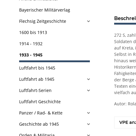
Bayerischer Militärverlag
Beschre
Flechsig Zeitgeschichte
1600 bis 1913
272 S, zah
Soldaten d
1914 - 1932
auf Kreta,
Selbst in 
1933 - 1945
hinaus wei
Historiker
Luftfahrt bis 1945
Fähigkeite
Luftfahrt ab 1945
der Berge 
Texten ein
Luftfahrt-Serien
vielfach a
Luftfahrt Geschichte
Autor: Rol
Panzer / Rad- & Kette
VPE an
Geschichte ab 1945
Orden & Militaria