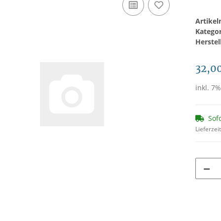
Artike
Katego
Herstel
32,0
inkl. 7%
Sof
Lieferzei