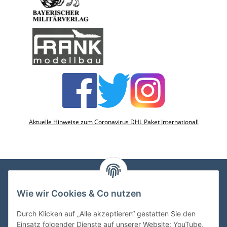
Aktuelle Hinweise zum Coronavirus DHL Paket International!
Wie wir Cookies & Co nutzen
VDMedien24.de
Heinz Nickel
Durch Klicken auf „Alle akzeptieren“ gestatten Sie den
Kasernenstraße 6-10
Einsatz folgender Dienste auf unserer Website: YouTube,