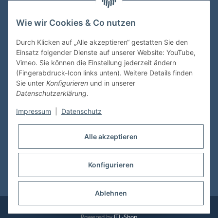
Wie wir Cookies & Co nutzen
VDMedien24.de
Heinz Nickel
Durch Klicken auf „Alle akzeptieren“ gestatten Sie den
Kasernenstraße 6-10
Einsatz folgender Dienste auf unserer Website: YouTube,
66482 Zweibrücken
Vimeo. Sie können die Einstellung jederzeit ändern
(Fingerabdruck-Icon links unten). Weitere Details finden
Tel. 06332 72710
Sie unter
Konfigurieren
und in unserer
eMail: heinz.nickel@vdmedien.de
Datenschutzerklärung
.
Impressum
|
Datenschutz
Informationen
Alle akzeptieren
Shop Service
Konfigurieren
* Alle Preise inkl. gesetzlicher USt., zzgl.
Versand
Ablehnen
© vdmedien24.de
Besucherzähler: 10635452
Powered by
JTL-Shop