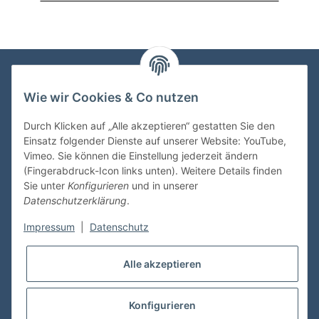
Wie wir Cookies & Co nutzen
VDMedien24.de
Heinz Nickel
Durch Klicken auf „Alle akzeptieren“ gestatten Sie den
Kasernenstraße 6-10
Einsatz folgender Dienste auf unserer Website: YouTube,
66482 Zweibrücken
Vimeo. Sie können die Einstellung jederzeit ändern
(Fingerabdruck-Icon links unten). Weitere Details finden
Tel. 06332 72710
Sie unter
Konfigurieren
und in unserer
eMail: heinz.nickel@vdmedien.de
Datenschutzerklärung
.
Impressum
|
Datenschutz
Informationen
Alle akzeptieren
Shop Service
Konfigurieren