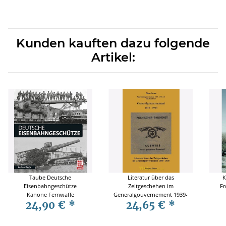
Kunden kauften dazu folgende
Artikel:
Taube Deutsche
Literatur über das
K
Eisenbahngeschütze
Zeitgeschehen im
Fr
Kanone Fernwaffe
Generalgouvernement 1939-
24,90 €
*
24,65 €
*
Entwicklung Technik Einsatz
1945 - Elmar Josten
R
Artillerie