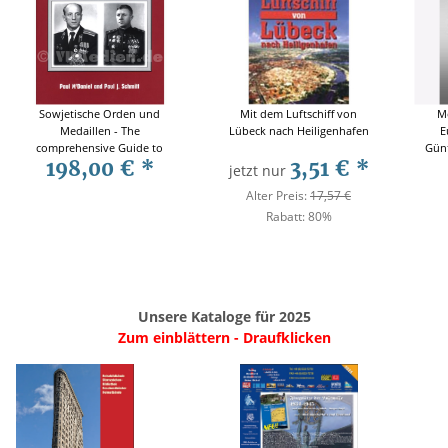
Sowjetische Orden und
Mit dem Luftschiff von
Mö
Medaillen - The
Lübeck nach Heiligenhafen
E
comprehensive Guide to
Günt
198,00 €
*
3,51 €
*
Soviet Orders and Medals -
jetzt nur
McDaniel / Schmitt
Alter Preis:
17,57 €
Rabatt:
80%
Unsere Kataloge für 2025
Zum einblättern - Draufklicken