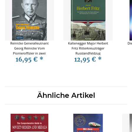
Reinicke Generalleutnant
Kaltenegger Major Herbert
Di
Georg Reinicke Vom
Fritz Ritterkreuzträger
Pionieroffizier in zwei
Russlandfeldzug
16,95 €
*
12,95 €
*
Weltkriegen zum Planer
Brigadegeneral Bundeswehr
Versandhauses Quelle
Nürnberg
Ähnliche Artikel