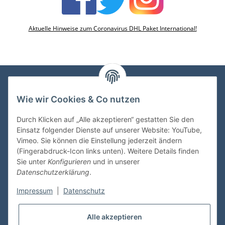
Aktuelle Hinweise zum Coronavirus DHL Paket International!
Wie wir Cookies & Co nutzen
VDMedien24.de
Heinz Nickel
Durch Klicken auf „Alle akzeptieren“ gestatten Sie den
Kasernenstraße 6-10
Einsatz folgender Dienste auf unserer Website: YouTube,
66482 Zweibrücken
Vimeo. Sie können die Einstellung jederzeit ändern
(Fingerabdruck-Icon links unten). Weitere Details finden
Tel. 06332 72710
Sie unter
Konfigurieren
und in unserer
eMail: heinz.nickel@vdmedien.de
Datenschutzerklärung
.
Impressum
|
Datenschutz
Informationen
Alle akzeptieren