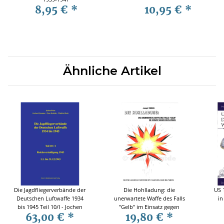
8,95 €
*
10,95 €
*
Ähnliche Artikel
Die Jagdfliegerverbände der
Die Hohlladung: die
US 
Deutschen Luftwaffe 1934
unerwartete Waffe des Falls
in
bis 1945 Teil 10/I - Jochen
"Gelb" im Einsatz gegen
63,00 €
*
19,80 €
*
Prien
Eben-Emael / Joseph
Thonus