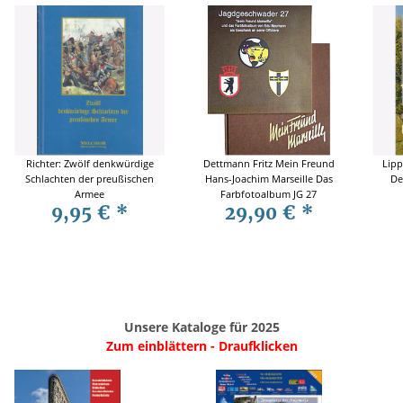
Richter: Zwölf denkwürdige
Dettmann Fritz Mein Freund
Lipp
Schlachten der preußischen
Hans-Joachim Marseille Das
De
Armee
Farbfotoalbum JG 27
9,95 €
*
29,90 €
*
Unsere Kataloge für 2025
Zum einblättern - Draufklicken