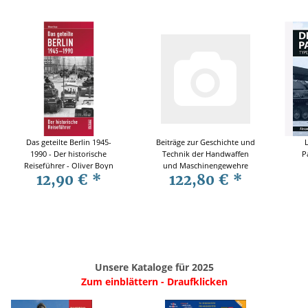
Das geteilte Berlin 1945-
Beiträge zur Geschichte und
1990 - Der historische
Technik der Handwaffen
P
Reiseführer - Oliver Boyn
und Maschinengewehre
12,90 €
*
122,80 €
*
Unsere Kataloge für 2025
Zum einblättern - Draufklicken