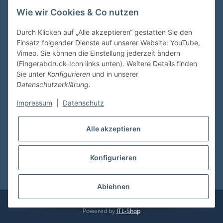
Wie wir Cookies & Co nutzen
VDMedien24.de
Heinz Nickel
Durch Klicken auf „Alle akzeptieren“ gestatten Sie den
Kasernenstraße 6-10
Einsatz folgender Dienste auf unserer Website: YouTube,
66482 Zweibrücken
Vimeo. Sie können die Einstellung jederzeit ändern
(Fingerabdruck-Icon links unten). Weitere Details finden
Tel. 06332 72710
Sie unter
Konfigurieren
und in unserer
eMail: heinz.nickel@vdmedien.de
Datenschutzerklärung
.
Impressum
|
Datenschutz
Informationen
Alle akzeptieren
Shop Service
Konfigurieren
* Alle Preise inkl. gesetzlicher USt., zzgl.
Versand
Ablehnen
© vdmedien24.de
Besucherzähler: 10634202
Powered by
JTL-Shop