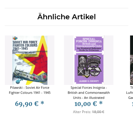
Ähnliche Artikel
Pilawski - Soviet Air Force
Special Forces Insignia -
T
Fighter Colours 1941 - 1945
British and Commonwealth
Luft
Units - An illustrated
Gar
69,90 €
*
10,00 €
*
Reference Guide for
Collectors
Alter Preis:
18,00 €