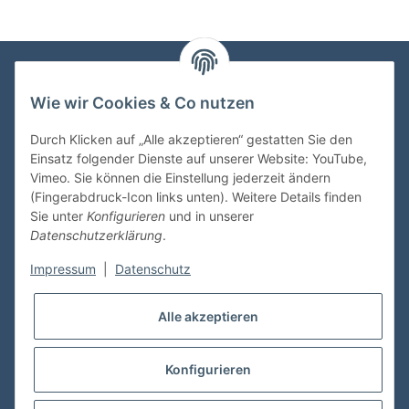
Wie wir Cookies & Co nutzen
VDMedien24.de
Heinz Nickel
Durch Klicken auf „Alle akzeptieren“ gestatten Sie den
Kasernenstraße 6-10
Einsatz folgender Dienste auf unserer Website: YouTube,
66482 Zweibrücken
Vimeo. Sie können die Einstellung jederzeit ändern
(Fingerabdruck-Icon links unten). Weitere Details finden
Tel. 06332 72710
Sie unter
Konfigurieren
und in unserer
eMail: heinz.nickel@vdmedien.de
Datenschutzerklärung
.
Impressum
|
Datenschutz
Informationen
Alle akzeptieren
Shop Service
Konfigurieren
* Alle Preise inkl. gesetzlicher USt., zzgl.
Versand