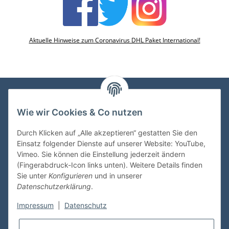
Aktuelle Hinweise zum Coronavirus DHL Paket International!
Wie wir Cookies & Co nutzen
VDMedien24.de
Heinz Nickel
Durch Klicken auf „Alle akzeptieren“ gestatten Sie den
Kasernenstraße 6-10
Einsatz folgender Dienste auf unserer Website: YouTube,
66482 Zweibrücken
Vimeo. Sie können die Einstellung jederzeit ändern
(Fingerabdruck-Icon links unten). Weitere Details finden
Tel. 06332 72710
Sie unter
Konfigurieren
und in unserer
eMail: heinz.nickel@vdmedien.de
Datenschutzerklärung
.
Impressum
|
Datenschutz
Informationen