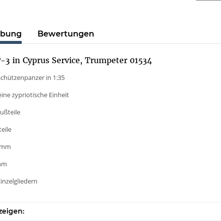
ibung
Bewertungen
-3 in Cyprus Service, Trumpeter 01534
Schützenpanzer in 1:35
 eine zypriotische Einheit
gußteile
teile
3 mm
 mm
Einzelgliedern
zeigen: