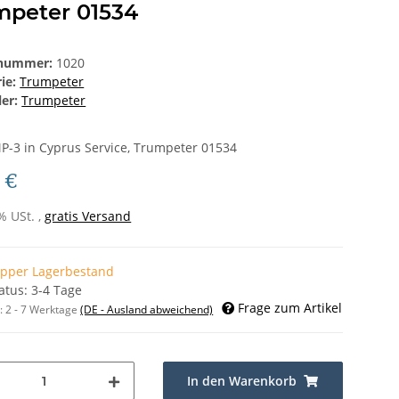
mpeter 01534
lnummer:
1020
rie:
Trumpeter
ler:
Trumpeter
P-3 in Cyprus Service, Trumpeter 01534
 €
% USt. ,
gratis Versand
pper Lagerbestand
tatus: 3-4 Tage
Frage zum Artikel
t:
2 - 7 Werktage
(DE - Ausland abweichend)
In den Warenkorb