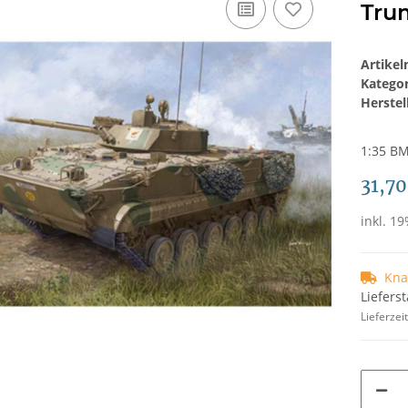
Tru
Artike
Katego
Herstel
1:35 BM
31,70
inkl. 19
Kna
Liefers
Lieferzei