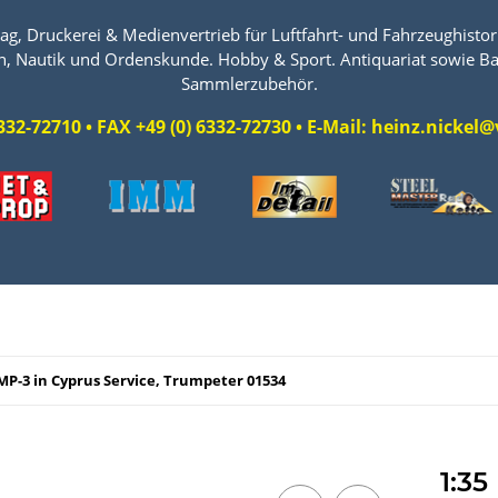
ag, Druckerei & Medienvertrieb für Luftfahrt- und Fahrzeughistori
n, Nautik und Ordenskunde. Hobby & Sport. Antiquariat sowie Ba
Sammlerzubehör.
 6332-72710 • FAX +49 (0) 6332-72730 • E-Mail: heinz.nicke
MP-3 in Cyprus Service, Trumpeter 01534
1:35