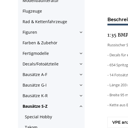
Modellbauliteratur
Flugzeuge
Beschre
Rad & Kettenfahrzeuge
Figuren
1:35 BMP
Farben & Zubehör
Russischer 
Fertigmodelle
- Decals für
Decals/Fotoätzteile
- 654 Spritz
Bausätze A-F
- 14 Fotoätz
Bausätze G-I
- Länge 20
- Breite 95
Bausätze K-R
- Kette aus 
Bausätze S-Z
Special Hobby
VPE an
Takom