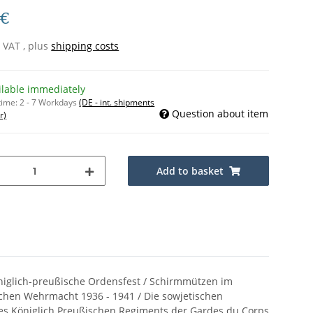
 €
% VAT , plus
shipping costs
ilable immediately
time:
2 - 7 Workdays
(DE - int. shipments
Question about item
r)
Add to basket
niglich-preußische Ordensfest / Schirmmützen im
schen Wehrmacht 1936 - 1941 / Die sowjetischen
es Königlich Preußischen Regiments der Gardes du Corps