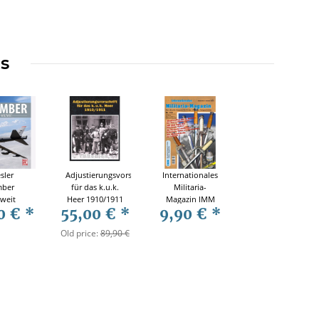
ms
sler
Adjustierungsvorschrift
Internationales
ber
für das k.u.k.
Militaria-
weit
Heer 1910/1911
Magazin IMM
0 €
*
55,00 €
*
9,90 €
*
B-52 Tu-
- Faksimilierter
Nr. 119
u 160
Nachdruck der
Old price:
89,90 €
fahrt
historischen
llbau
Originalauflage