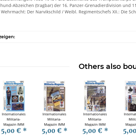
hund-Abzeichen (tragbar) der 16. Panzer-Grenadierdivision und 11
Wehrmacht: Der Narvikschild / Weibl. Regimentschefs XII.: Die Sch
zeigen:
Others also bo
Internationales
Internationales
Internationales
Interna
Militaria-
Militaria-
Militaria-
Milit
Magazin IMM
Magazin IMM
Magazin IMM
Magaz
5,00 €
*
5,00 €
*
5,00 €
*
5,0
Nr. 79
Nr. 86
Nr. 85
Nr.