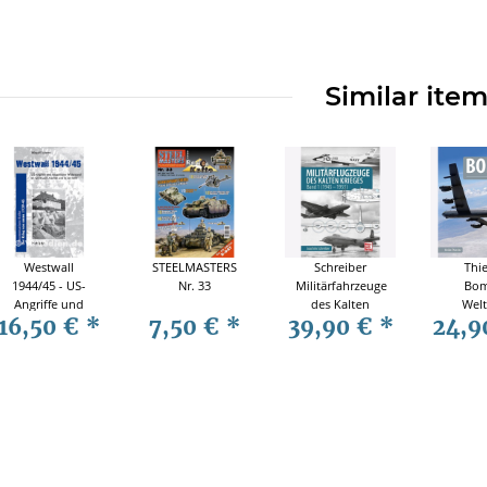
Similar ite
Westwall
STEELMASTERS
Schreiber
Thie
1944/45 - US-
Nr. 33
Militärfahrzeuge
Bom
Angriffe und
des Kalten
Welt
16,50 €
*
7,50 €
*
39,90 €
*
24,9
vergeblicher
Krieges Band 1
Boeing 
Widerstand im
(1945-1955)
95 T
Großraum
Luft
Aachen und in
Mode
der Eifel -
Wingolf Scherer