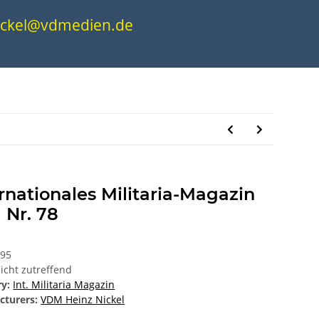
.nickel@vdmedien.de
rnationales Militaria-Magazin
 Nr. 78
295
icht zutreffend
ry:
Int. Militaria Magazin
cturers:
VDM Heinz Nickel