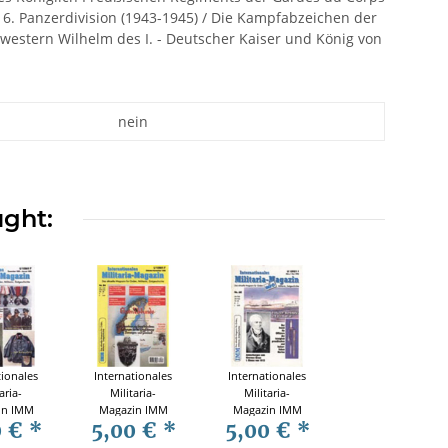
6. Panzerdivision (1943-1945) / Die Kampfabzeichen der
western Wilhelm des I. - Deutscher Kaiser und König von
nein
ught:
tionales
Internationales
Internationales
aria-
Militaria-
Militaria-
in IMM
Magazin IMM
Magazin IMM
0 €
*
5,00 €
*
5,00 €
*
 81
Nr. 84
Nr. 68