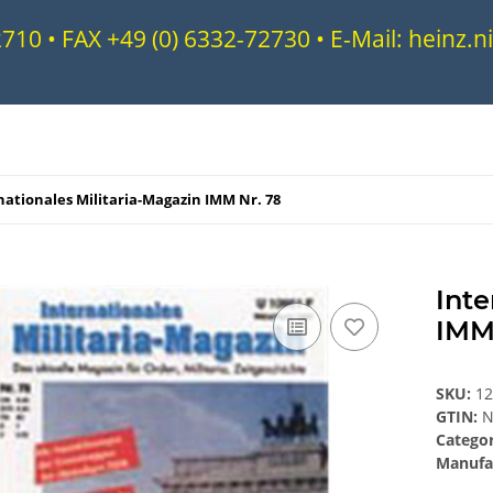
72710 • FAX +49 (0) 6332-72730 • E-Mail: heinz
nationales Militaria-Magazin IMM Nr. 78
Inte
IMM
SKU:
1
GTIN:
N
Catego
Manufa