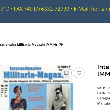
72710 • FAX +49 (0) 6332-72730 • E-Mail: heinz
nationales Militaria-Magazin IMM Nr. 79
Inte
IMM
SKU:
1
GTIN:
N
Catego
Manufa