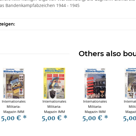
/ Das Bandenkampfabzeichen 1944 - 1945
zeigen:
Others also bo
Internationales
Internationales
Internationales
Interna
Militaria-
Militaria-
Militaria-
Milit
Magazin IMM
Magazin IMM
Magazin IMM
Magaz
5,00 €
*
5,00 €
*
5,00 €
*
5,0
Nr. 86
Nr. 84
Nr. 78
Nr.