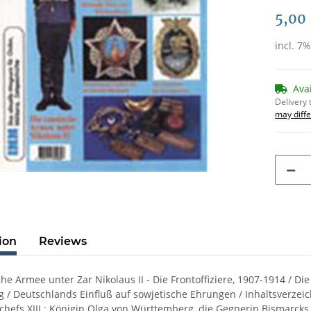
5,00
incl. 7
Ava
Delivery 
may diffe
ion
Reviews
che Armee unter Zar Nikolaus II - Die Frontoffiziere, 1907-1914 / D
g / Deutschlands Einfluß auf sowjetische Ehrungen / Inhaltsverzeic
hefs XIII.: Königin Olga von Württemberg, die Gegnerin Bismarc