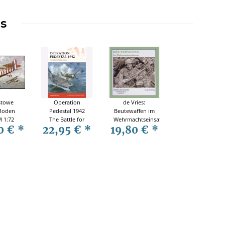
ms
stowe
Operation
de Vries:
 Roden
Pedestal 1942
Beutewaffen im
M 1:72
The Battle for
Wehrmachtseinsatz
0 €
*
22,95 €
*
19,80 €
*
Malta’s Lifeline
/ Waffen im
Osprey
Einsatz - Die
Campaign 394
PK-Foto-Serie
Band 9