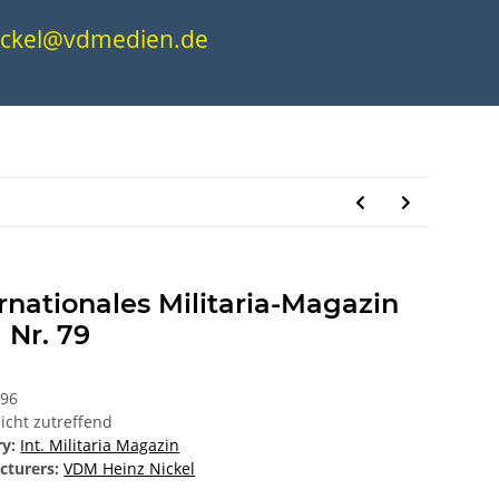
.nickel@vdmedien.de
rnationales Militaria-Magazin
 Nr. 79
296
icht zutreffend
ry:
Int. Militaria Magazin
cturers:
VDM Heinz Nickel