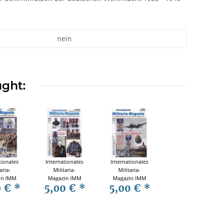
nein
ught:
tionales
Internationales
Internationales
aria-
Militaria-
Militaria-
in IMM
Magazin IMM
Magazin IMM
0 €
*
5,00 €
*
5,00 €
*
 85
Nr. 81
Nr. 90