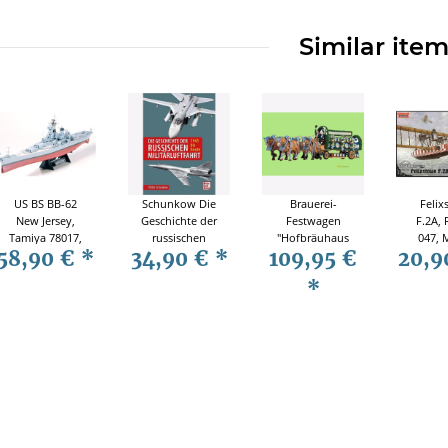
Similar ite
US BS BB-62
Schunkow Die
Brauerei-
Felix
New Jersey,
Geschichte der
Festwagen
F.2A,
Tamiya 78017,
russischen
"Hofbräuhaus
047, 
58,90 €
*
34,90 €
*
109,95 €
20,9
M 1:350
Militärluftfahrt
München" 1:24
1945 bis heute
Festkutsche
*
Distler 8730011
Fertigmodell