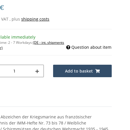
 €
% VAT , plus
shipping costs
ilable immediately
time:
2 - 7 Workdays
(DE - int. shipments
Question about item
r)
Add to basket
ie Abzeichen der Kriegsmarine aus französischer
hnis der IMM-Hefte Nr. 73 bis 78 / Weibliche
ks / Schirmmützen der deutschen Wehrmacht 1935 - 1945