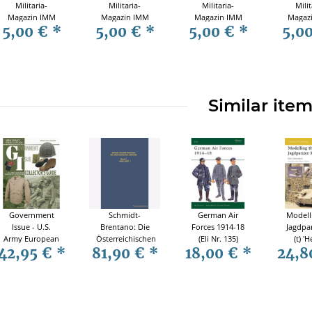
Militaria-
Militaria-
Militaria-
Milit
Magazin IMM
Magazin IMM
Magazin IMM
Magaz
5,00 €
*
5,00 €
*
5,00 €
*
5,0
Nr. 67
Nr. 72
Nr. 64
Nr.
Similar ite
Government
Schmidt-
German Air
Modell
Issue - U.S.
Brentano: Die
Forces 1914-18
Jagdpa
Army European
Österreichischen
(Eli Nr. 135)
(t) 'H
42,95 €
*
81,90 €
*
18,00 €
*
24,8
Theater of
Admirale Band
(MOD N
Operations Coll
1 / 1808-1895
Biblio