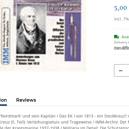
5,00
incl. 7
Ava
Delivery 
may diffe
ion
Reviews
 'Nordmark' und sein Kapitän / Das EK I von 1813 - ein Steckkreuz? 
reuz (5. Teil): Verleihungsetuis und Trageweise / IMM-Archiv: Der
le der Kriegsmarine 1937-1938 / Militaria im Detail: Die Schützen