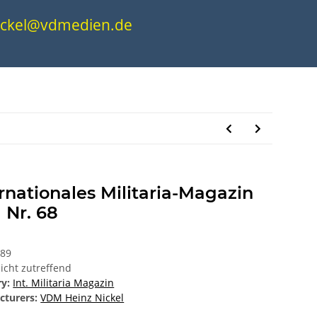
.nickel@vdmedien.de
rnationales Militaria-Magazin
 Nr. 68
289
icht zutreffend
ry:
Int. Militaria Magazin
cturers:
VDM Heinz Nickel