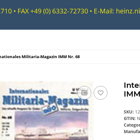
72710 • FAX +49 (0) 6332-72730 • E-Mail: heinz
nationales Militaria-Magazin IMM Nr. 68
Inte
IMM
SKU:
1
GTIN:
N
Catego
Manufa