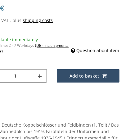
 €
% VAT , plus
shipping costs
ilable immediately
time:
2 - 7 Workdays
(DE - int. shipments
Question about item
r)
Add to basket
/ Deutsche Koppelschlösser und Feldbinden (1. Teil) / Das
 Marinedolch bis 1919, Farbtafeln der Uniformen und
schnur der Luftwaffe 1936-1945 / Erinnerungsmedaille für