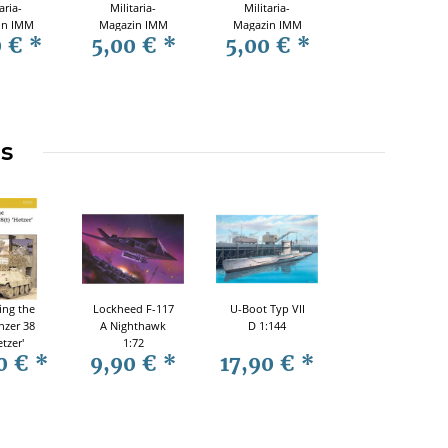
aria-
Militaria-
Militaria-
in IMM
Magazin IMM
Magazin IMM
0 €
*
5,00 €
*
5,00 €
*
 65
Nr. 66
Nr. 63
ms
ing the
Lockheed F-117
U-Boot Typ VII
nzer 38
A Nighthawk
D 1:144
etzer'
1:72
0 €
*
9,90 €
*
17,90 €
*
r. 10)