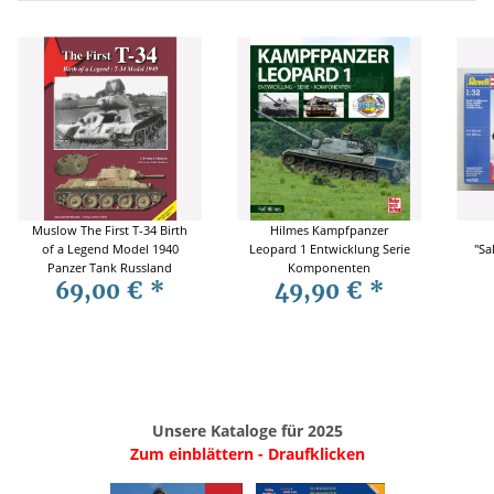
Muslow The First T-34 Birth
Hilmes Kampfpanzer
of a Legend Model 1940
Leopard 1 Entwicklung Serie
"Sa
Panzer Tank Russland
Komponenten
69,00 €
*
49,90 €
*
Unsere Kataloge für 2025
Zum einblättern - Draufklicken