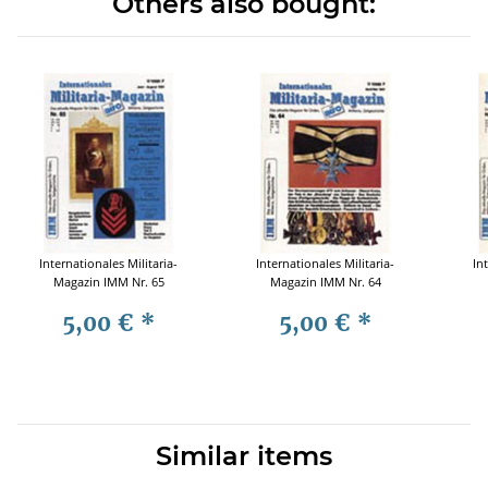
Others also bought:
Internationales Militaria-
Internationales Militaria-
In
Magazin IMM Nr. 65
Magazin IMM Nr. 64
5,00 €
*
5,00 €
*
Similar items