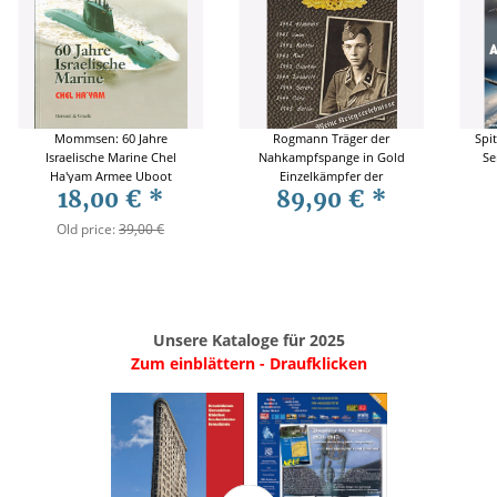
Mommsen: 60 Jahre
Rogmann Träger der
Spi
Israelische Marine Chel
Nahkampfspange in Gold
Se
Ha'yam Armee Uboot
Einzelkämpfer der
18,00 €
*
89,90 €
*
Kriegsmarine Israel
Leibstandarte
Old price:
39,00 €
Unsere Kataloge für 2025
Zum einblättern - Draufklicken
.
..