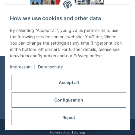
How we use cookies and other data
Categories
By selecting "Accept all", you give us permission to use
the following services on our website: YouTube, Vimeo.
You can change the settings at any time (fingerprint icon
in the bottom left corner). For further details, please see
Individual configuration
and our
Privacy notice
.
Impressum
|
Datenschutz
Information
Accept all
Shop Service
Configuration
* All prices incl. VAT, plus
shipping fees
Reject
© vdmedien24.de
Visitor counter: 10636507
Powered by
JTL-Shop