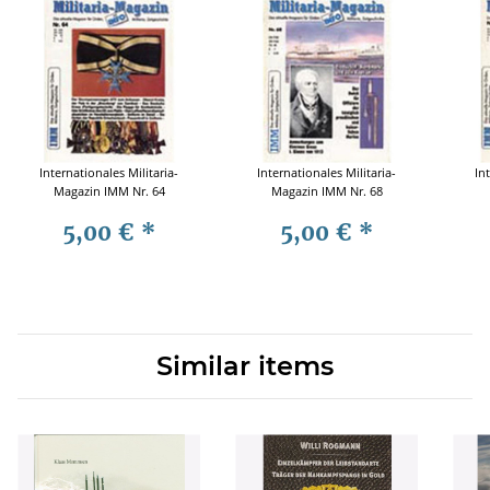
Internationales Militaria-
Internationales Militaria-
In
Magazin IMM Nr. 64
Magazin IMM Nr. 68
5,00 €
*
5,00 €
*
Similar items