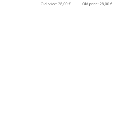
Old price:
28,00 €
Old price:
28,00 €
für SF
Republik
der Luftwaffe,
Polizisten
(Mandry), Band
des Heeres und
Soldaten
1
der
Personen
Kriegsmarine
Eigenschutz
(Mandry), Band
4