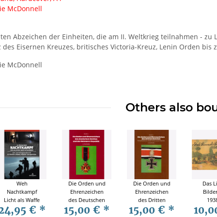
lie McDonnell
ten Abzeichen der Einheiten, die am II. Weltkrieg teilnahmen - zu La
z des Eisernen Kreuzes, britisches Victoria-Kreuz, Lenin Orden bi
lie McDonnell
Others also bo
Weh
Die Orden und
Die Orden und
Das L
Nachtkampf
Ehrenzeichen
Ehrenzeichen
Bilde
Licht als Waffe
des Deutschen
des Dritten
193
24,95 €
*
15,00 €
*
15,00 €
*
10,0
Lehr
Reiches und
Reiches: die
Cata
Trainingshandbuch
der Weimarer
Kampfabzeichen