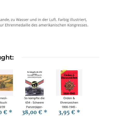
nde, zu Wasser und in der Luft. Farbig illustriert,
s zur Ehrenmedaille des amerikanischen Kongresses.
ught:
ineol-
So kämpfte die
Orden &
rbuch
654 - Schwere
Ehrenzeichen
8/39
Panzerjäger-
1800-1945 -
0 €
*
38,00 €
*
3,95 €
*
logue
Abteilung 654 -
Deutschland-
Manfred Dörr
Katalog