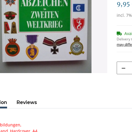
9,95
incl. 7
Ava
Delivery 
may diffe
ion
Reviews
bildungen,
band, Hardcover, A4