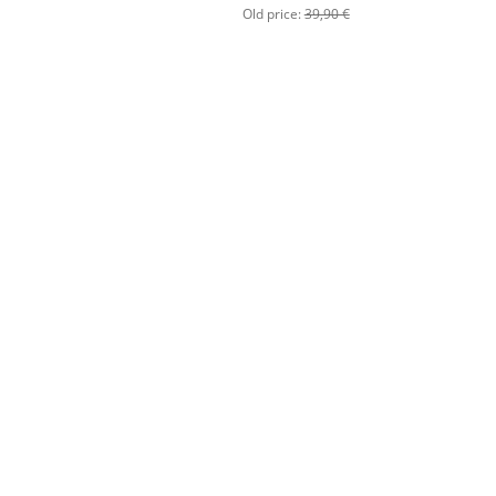
Old price:
39,90 €
2003/2004