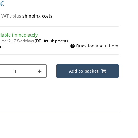
 €
% VAT , plus
shipping costs
ilable immediately
time:
2 - 7 Workdays
(DE - int. shipments
Question about item
r)
Add to basket