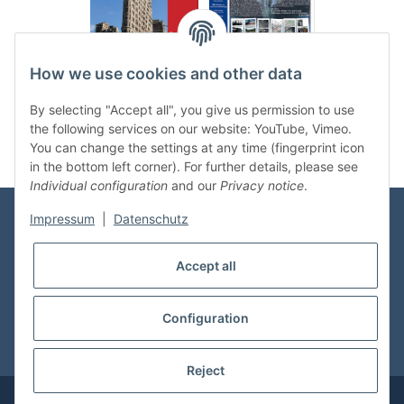
.
..
How we use cookies and other data
Categories
By selecting "Accept all", you give us permission to use
the following services on our website: YouTube, Vimeo.
You can change the settings at any time (fingerprint icon
in the bottom left corner). For further details, please see
Individual configuration
and our
Privacy notice
.
Impressum
|
Datenschutz
Information
Accept all
Shop Service
Configuration
* All prices incl. VAT, plus
shipping fees
Reject
© vdmedien24.de
Visitor counter: 10730752