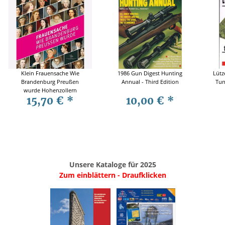
Klein Frauensache Wie
1986 Gun Digest Hunting
Lütz
Brandenburg Preußen
Annual - Third Edition
Tur
wurde Hohenzollern
15,70 €
*
10,00 €
*
Unsere Kataloge für 2025
Zum einblättern - Draufklicken