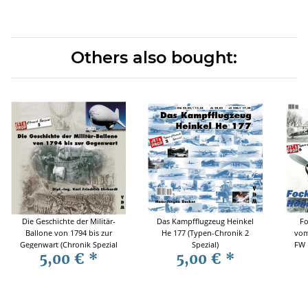
Others also bought:
Die Geschichte der Militär-
Das Kampfflugzeug Heinkel
Fo
Ballone von 1794 bis zur
He 177 (Typen-Chronik 2
vom
Gegenwart (Chronik Spezial
Spezial)
FW 
5,00 €
*
5,00 €
*
5)