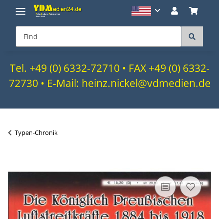
Tel. +49 (0) 6332-72710 • FAX +49 (0) 6332-
72730 • E-Mail: heinz.nickel@vdmedien.de
Typen-Chronik