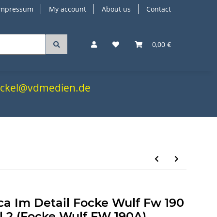
Impressum
My account
About us
Contact
0,00 €
.nickel@vdmedien.de
ca Im Detail Focke Wulf Fw 190
il 2 (Focke Wulf FW 190A)