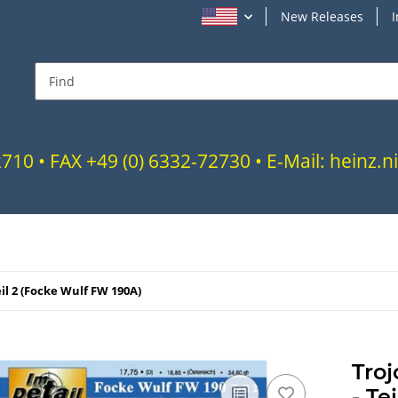
New Releases
72710 • FAX +49 (0) 6332-72730 • E-Mail: heinz
eil 2 (Focke Wulf FW 190A)
Troj
- Te