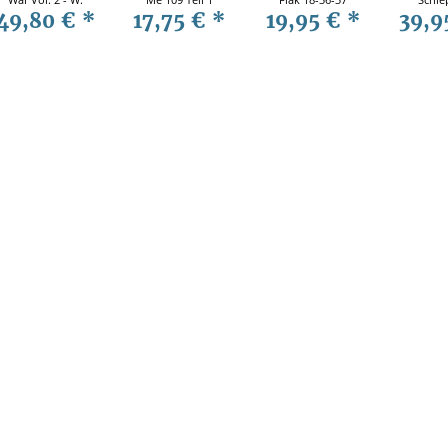
49,80 €
*
17,75 €
*
19,95 €
*
39,9
Trojca / H.
(Me 109 F)
Wald
Lengerer
Trojca,
Jau