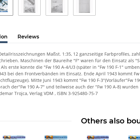
ion
Reviews
 Detailrisszeichnungen Maßst. 1:35, 12 ganzseitige Farbprofiles, zah
chrieben. Maschinen der Baureihe "F" waren für den Einsatz als "
. Als erste konnte die "Fw 190 A-4/U3 (später in "Fw 190 F-1" umb
43 bei den Frontverbänden im Einsatz. Ende April 1943 kommt Fw
chtflugzeuge). Mitte Juni 1943 kommt "Fw 190 F-3"(Vorläufer"Fw 190
prach der"Fw 190 A-7" und teilweise auch der "Fw 190 A-8) wurden 
demar Trojca, Verlag VDM , ISBN 3-925480-75-7
Others also bo