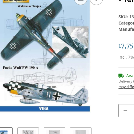
SKU:
1
Catego
Manufa
17,75
incl. 7
Ava
Delivery 
may diffe