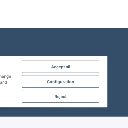
Accept all
change
Configuration
and
Reject