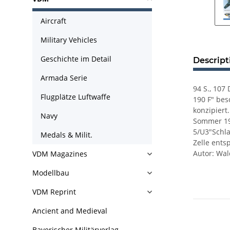
Aircraft
Military Vehicles
Geschichte im Detail
Descript
Armada Serie
94 S., 107
Flugplätze Luftwaffe
190 F" bes
konzipiert
Navy
Sommer 19
5/U3"Schla
Medals & Milit.
Zelle ents
Autor: Wal
VDM Magazines
Modellbau
VDM Reprint
Ancient and Medieval
Bayerischer Militärverlag