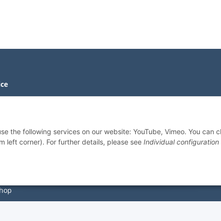
ice
ithdrawal
l Form
 use the following services on our website: YouTube, Vimeo. You can 
m left corner). For further details, please see
Individual configuration
hop
r