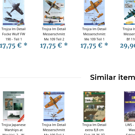
Trojca Im Detail
Trojca Im Detail
Trojca Im Detail
Trojca I
Focke Wulf FW
Messerschmitt
Messerschmitt
Messer
190 - Teil 1
Me 109 Teil 2
Me 109 Teil 1
Bf 11
17,75 €
*
17,75 €
*
17,75 €
*
29,9
(Focke Wulf FW
(Me 109 F)
Zusat
190 A)
Similar ite
Trojca Japanese
Trojca Im Detail
Trojca Im Detail
LWS -
Warships at
Messerschmitt
extra 8,8 cm
Was
War Vol. 2 - W.
Me 109 Teil 1
Flak 18-36-37
Schle