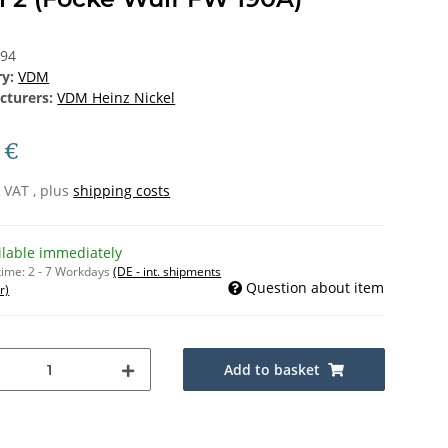
394
ry:
VDM
cturers:
VDM Heinz Nickel
 €
% VAT , plus
shipping costs
ilable immediately
time:
2 - 7 Workdays
(DE - int. shipments
Question about item
r)
Add to basket