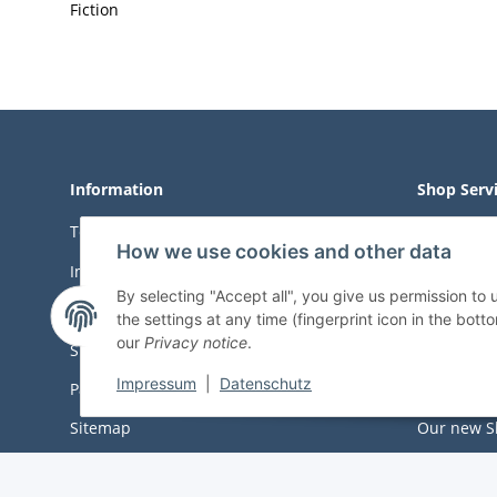
Fiction
Information
Shop Serv
Terms of Service
Right of W
How we use cookies and other data
Imprint
Withdrawa
By selecting "Accept all", you give us permission to
Data Protection
Sortiment
the settings at any time (fingerprint icon in the botto
our
Privacy notice
.
Shipping Costs
About us
Impressum
|
Datenschutz
Payment Options
Contact
Sitemap
Our new S
Newslette