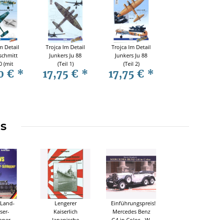
m Detail
Trojca Im Detail
Trojca Im Detail
schmitt
Junkers Ju 88
Junkers Ju 88
0 (mit
(Teil 1)
(Teil 2)
0 €
*
17,75 €
*
17,75 €
*
zheft)
ms
 Land-
Lengerer
Einführungspreis!
ser-
Kaiserlich
Mercedes Benz
pper -
Japanische
G4 in Color - W.