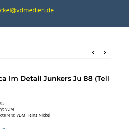
.nickel@vdmedien.de
ca Im Detail Junkers Ju 88 (Teil
383
ry:
VDM
cturers:
VDM Heinz Nickel