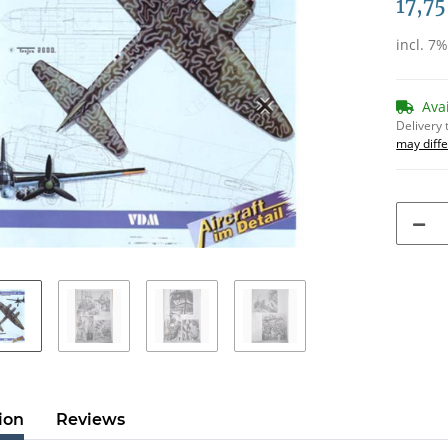
17,75
incl. 7
Ava
Delivery 
may diffe
ion
Reviews