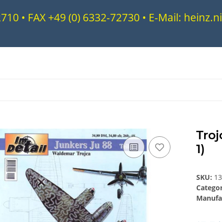
72710 • FAX +49 (0) 6332-72730 • E-Mail: heinz
Troj
1)
SKU:
1
Catego
Manufa