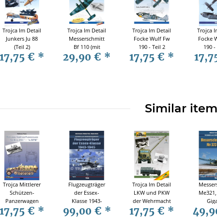
Trojca Im Detail
Trojca Im Detail
Trojca Im Detail
Trojca I
Junkers Ju 88
Messerschmitt
Focke Wulf Fw
Focke 
(Teil 2)
Bf 110 (mit
190 - Teil 2
190 - 
17,75 €
*
29,90 €
*
17,75 €
*
17,7
Zusatzheft)
(Focke Wulf FW
(Focke 
190A)
190
Similar ite
Trojca Mittlerer
Flugzeugträger
Trojca Im Detail
Messer
Schützen-
der Essex-
LKW und PKW
Me321,
Panzerwagen
Klasse 1943-
der Wehrmacht
Giga
17,75 €
*
99,00 €
*
17,75 €
*
49,9
Sd.Kfz. 251-
1945. Technik
- Teil 1
Techn