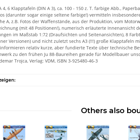
A 4, 6 Klapptafeln (DIN A 3), ca. 100 - 150 z. T. farbige Abb., Pape
tos (darunter sogar einige seltene farbige!) vermitteln insbesonde
he A, z.B. Fotos der Waffenstände, aus der Produktion, vom Motorw
chnung (mit 48 Positionen!), numerisch erläuterte Innenansicht des 
ngen im Maßstab 1:72 (Draufsichten und Seitenansichten), 8 Farbta
ner Versionen) und nicht zuletzt sechs A3 (!!!) große Klapptafeln m
 informieren relativ kurze, aber fundierte Texte über technische B
nwerk zu den frühen Ju 88-Baureihen gerade für Modellbauer uns
demar Trojca, Verlag: VDM, ISBN 3-925480-46-3
zeigen:
Others also bo