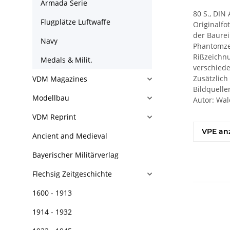
Armada Serie
80 S., DIN 
Flugplätze Luftwaffe
Originalfo
der Baurei
Navy
Phantomzei
Rißzeichnu
Medals & Milit.
verschiede
Zusätzlich
VDM Magazines
Bildquelle
Modellbau
Autor: Wal
VDM Reprint
VPE an
Ancient and Medieval
Bayerischer Militärverlag
Flechsig Zeitgeschichte
1600 - 1913
1914 - 1932