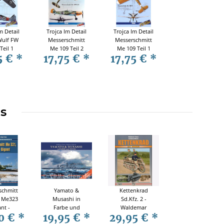
m Detail
Trojca Im Detail
Trojca Im Detail
Wulf FW
Messerschmitt
Messerschmitt
Teil 1
Me 109 Teil 2
Me 109 Teil 1
5 €
*
17,75 €
*
17,75 €
*
Wulf FW
(Me 109 F)
 A)
ms
schmitt
Yamato &
Kettenkrad
 Me323
Musashi in
Sd.Kfz. 2 -
nt -
Farbe und
Waldemar
0 €
*
19,95 €
*
29,95 €
*
ik und
Fotos - W.
Trojca,