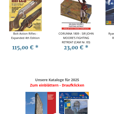
Bolt Action Rifles -
CORUNNA 1809 - SIR JOHN
Ryan
Expanded 4th Edition
MOORE'S FIGHTING
R
RETREAT (CAM Nr. 83)
115,00 €
*
23,00 €
*
Unsere Kataloge für 2025
Zum einblättern - Draufklicken
.
..