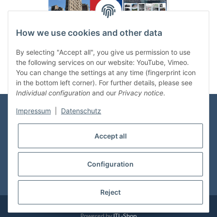
How we use cookies and other data
Categories
By selecting "Accept all", you give us permission to use
the following services on our website: YouTube, Vimeo.
You can change the settings at any time (fingerprint icon
in the bottom left corner). For further details, please see
Individual configuration
and our
Privacy notice
.
Impressum
|
Datenschutz
Information
Accept all
Shop Service
Configuration
* All prices incl. VAT, plus
shipping fees
Reject
© vdmedien24.de
Visitor counter: 10737647
Powered by
JTL-Shop