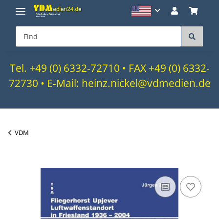
Tel. +49 (0) 6332-72710 • FAX +49 (0) 6332-
72730 • E-Mail: heinz.nickel@vdmedien.de
VDM